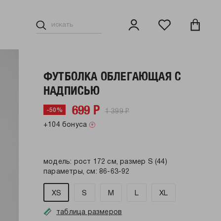
ФУТБОЛКА ОБЛЕГАЮЩАЯ С
НАДПИСЬЮ
699 Р
1 399 Р
-50%
+104 бонуса
модель: рост 172 см, размер S (44)
параметры, см: 86-63-92
XS
S
M
L
XL
таблица размеров