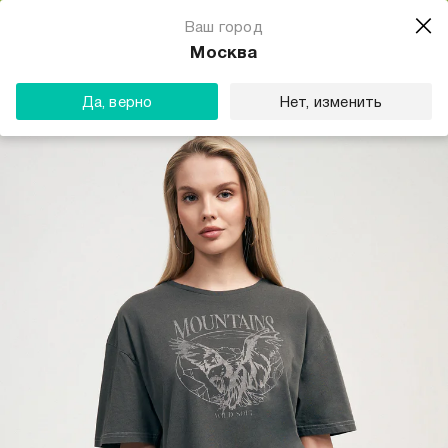
Магазин одежды для тебя
Ваш город
Скачать
☆☆☆☆☆
★★★★★
(23) звезды
Москва
ТВОЕ
Да, верно
Нет, изменить