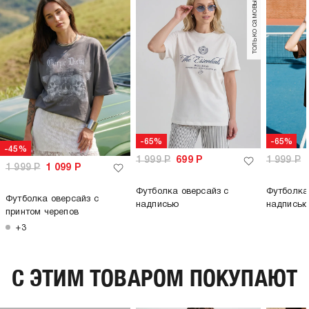
только самовывоз
-65%
-65%
-45%
1 999
Р
699
Р
1 999
Р
1 999
Р
1 099
Р
Футболка оверсайз с
Футболка
Футболка оверсайз с
надписью
надписью
принтом черепов
+3
C ЭТИМ ТОВАРОМ ПОКУПАЮТ