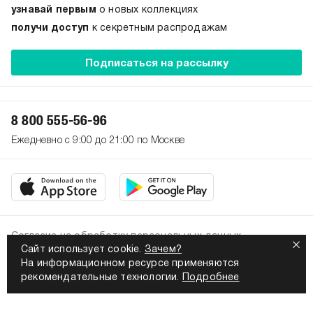
узнавай первым
о новых коллекциях
получи доступ
к секретным распродажам
Подписаться на рассылку
8 800 555-56-96
Ежедневно с 9:00 до 21:00 по Москве
Согласие на обработку персональных данных
Сайт использует cookie.
Зачем?
Политика конфиденциальности
На информационном ресурсе применяются
2026. Все права защищены
рекомендательные технологии.
Подробнее