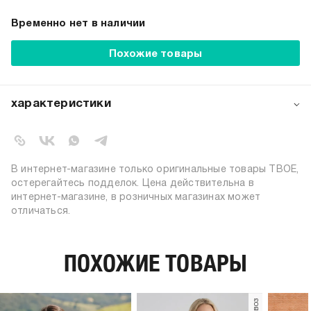
Временно нет в наличии
Похожие товары
характеристики
артикул:
b3485
коллекция:
осень-зима 2024-2025
вид застежки:
без застежки
В интернет-магазине только оригинальные товары ТВОЕ,
цвет:
серый
остерегайтесь подделок. Цена действительна в
интернет-магазине, в розничных магазинах может
состав:
100% хлопок
отличаться.
силуэт:
оверсайз
узор:
принт
длина:
стандартная
ПОХОЖИЕ ТОВАРЫ
тип карманов:
без карманов
пол:
женский