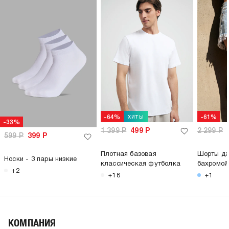
хиты
-64%
-61%
-33%
1 399
Р
499
Р
2 299
Р
599
Р
399
Р
Плотная базовая
Шорты дж
Носки - 3 пары низкие
классическая футболка
бахромой
+2
+18
+1
КОМПАНИЯ