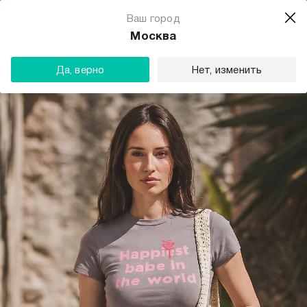
Магазин одежды для тебя
Ваш город
Скачать
☆☆☆☆☆
★★★★★
(23) звезды
Москва
ТВОЕ
Да, верно
Нет, изменить