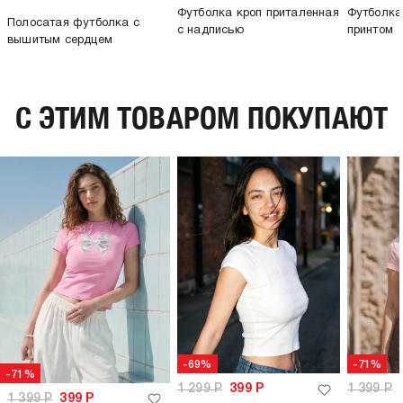
Футболка кроп приталенная
Футболка
Полосатая футболка с
с надписью
принтом
вышитым сердцем
C ЭТИМ ТОВАРОМ ПОКУПАЮТ
-69%
-71%
-71%
1 299
Р
399
Р
1 399
Р
1 399
Р
399
Р