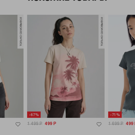
только самовывоз
только самовывоз
-67%
-71%
1 499
Р
499
Р
1 699
Р
499