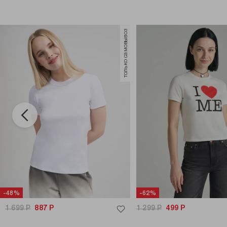
только самовывоз
-48%
-62%
1 699
Р
887
Р
1 299
Р
499
Р