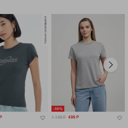
только самовывоз
-58%
Р
1 199
Р
499
Р