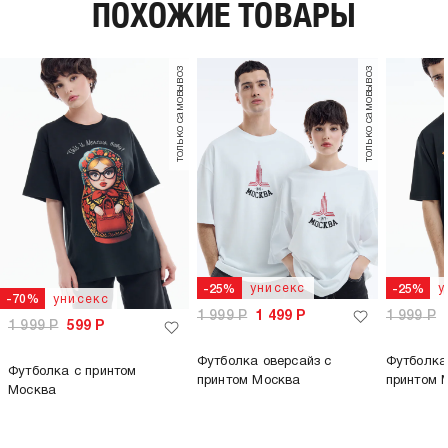
ПОХОЖИЕ ТОВАРЫ
только самовывоз
только самовывоз
унисекс
у
-25%
-25%
унисекс
-70%
1 999
Р
1 499
Р
1 999
Р
1 999
Р
599
Р
Футболка оверсайз с
Футболка
Футболка с принтом
принтом Москва
принтом 
Москва