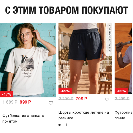
C ЭТИМ ТОВАРОМ ПОКУПАЮТ
только самовывоз
-65%
-65%
-47%
2 299
Р
799
Р
2 299
Р
1 699
Р
899
Р
Шорты короткие летние на
Футболка
Футболка из хлопка с
резинке
спине
принтом
+1