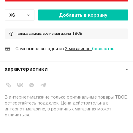
XS
Добавить в корзину
только самовывоз из магазина ТВОЕ
Самовывоз сегодня из
2 магазинов
бесплатно
характеристики
артикул:
105303
коллекция:
осень-зима 2025-2026
вид застежки:
без застежки
В интернет-магазине только оригинальные товары ТВОЕ,
цвет:
белый
остерегайтесь подделок. Цена действительна в
интернет-магазине, в розничных магазинах может
состав:
100% хлопок
отличаться.
силуэт:
свободный
узор:
принт
пол:
женский, унисекс, мужской