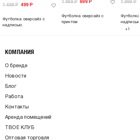
1 999
Р
699
Р
1 999
Р
1 499
Р
499
Р
Футболка оверсайз с
Футболка
Футболка оверсайз с
принтом
надписью
надписью
+1
КОМПАНИЯ
О бренде
Новости
Блог
Работа
Контакты
Аренда помещений
ТВОЕ КЛУБ
Оптовая торговля