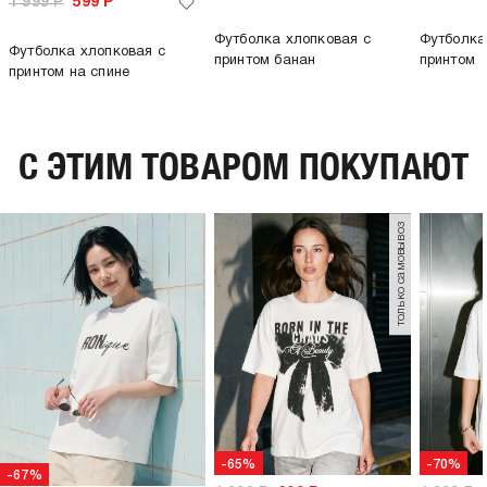
1 999
Р
599
Р
Футболка хлопковая с
Футболка
Футболка хлопковая с
принтом банан
принтом
принтом на спине
C ЭТИМ ТОВАРОМ ПОКУПАЮТ
только самовывоз
-65%
-70%
-67%