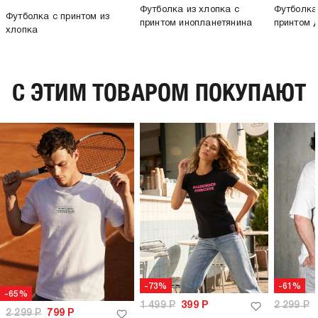
Футболка из хлопка с
Футболка
Футболка с принтом из
принтом инопланетянина
принтом 
хлопка
C ЭТИМ ТОВАРОМ ПОКУПАЮТ
-73%
-61%
-65%
1 499
Р
399
Р
2 299
Р
2 299
Р
799
Р