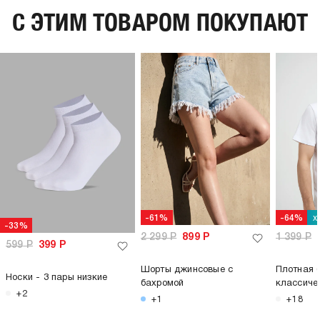
C ЭТИМ ТОВАРОМ ПОКУПАЮТ
х
-61%
-64%
-33%
2 299
Р
899
Р
1 399
Р
599
Р
399
Р
Шорты джинсовые с
Плотная 
Носки - 3 пары низкие
бахромой
классиче
+2
+1
+18