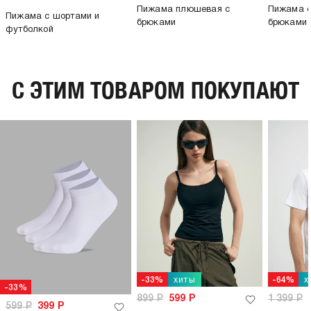
Пижама плюшевая с
Пижама с
Пижама с шортами и
брюками
брюками
футболкой
C ЭТИМ ТОВАРОМ ПОКУПАЮТ
хиты
х
-33%
-64%
-33%
899
Р
599
Р
1 399
Р
599
Р
399
Р