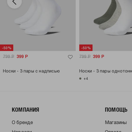
-50%
-50%
799
Р
399
Р
799
Р
399
Р
Носки - 3 пары с надписью
Носки - 3 пары однотон
+4
КОМПАНИЯ
ПОМОЩЬ
О бренде
Магазины