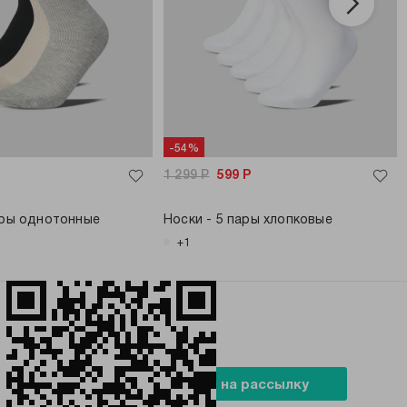
-54%
1 299
Р
599
Р
ары однотонные
Носки - 5 пары хлопковые
+1
БУДЬ В ТРЕНДЕ
Подписаться на рассылку