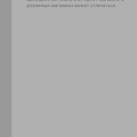
розничных магазинах может отличаться.
высота носков:
высокие
пол:
мужской