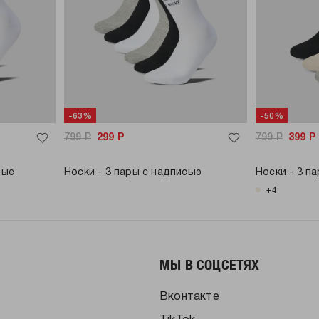
-63%
-50%
799
Р
299
Р
799
Р
399
Р
ные
Носки - 3 пары с надписью
Носки - 3 п
+4
МЫ В СОЦСЕТЯХ
Вконтакте