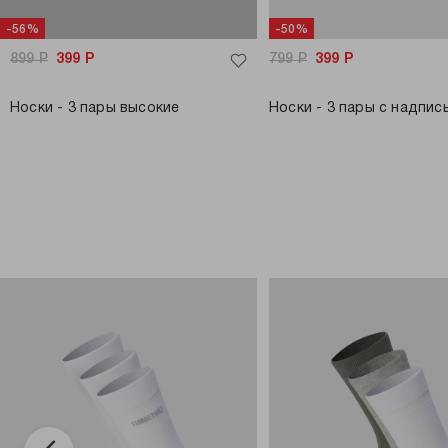
-56%
-50%
899
Р
399
Р
799
Р
399
Р
Носки - 3 пары высокие
Носки - 3 пары с надпис