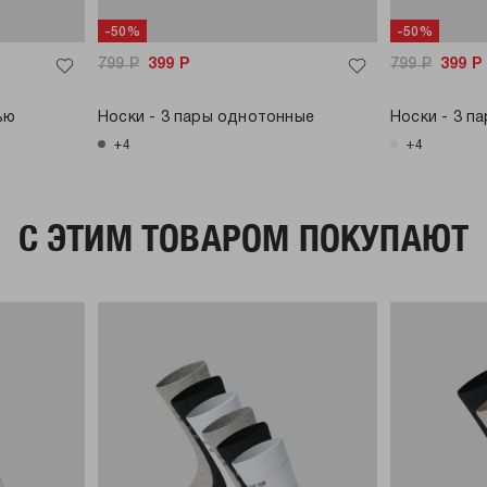
-50%
-50%
799
Р
399
Р
799
Р
399
Р
ью
Носки - 3 пары однотонные
Носки - 3 п
+4
+4
C ЭТИМ ТОВАРОМ ПОКУПАЮТ