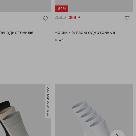
-50%
799
Р
399
Р
ары однотонные
Носки - 3 пары однотонные
+4
только самовывоз