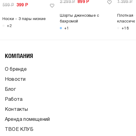
2 299
Р
899
Р
1 399
Р
599
Р
399
Р
Шорты джинсовые с
Плотная 
Носки - 3 пары низкие
бахромой
классиче
+2
+1
+18
КОМПАНИЯ
О бренде
Новости
Блог
Работа
Контакты
Аренда помещений
ТВОЕ КЛУБ