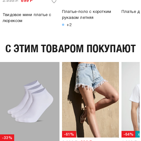
2 999
Р
899
Р
Платье-поло с коротким
Платье д
Твидовое мини платье с
рукавом летняя
люрексом
+2
C ЭТИМ ТОВАРОМ ПОКУПАЮТ
х
-61%
-64%
-33%