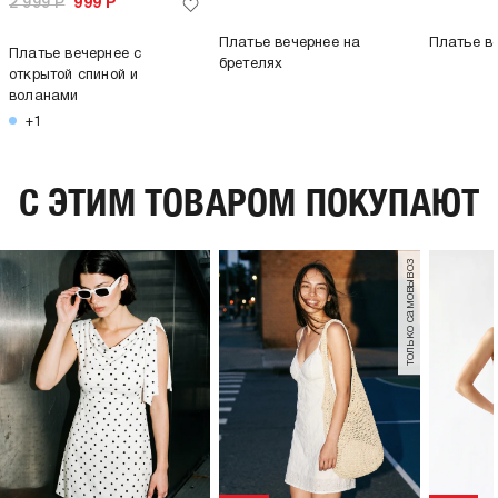
2 999
Р
999
Р
Платье вечернее на
Платье в
Платье вечернее с
бретелях
открытой спиной и
воланами
+1
C ЭТИМ ТОВАРОМ ПОКУПАЮТ
только самовывоз