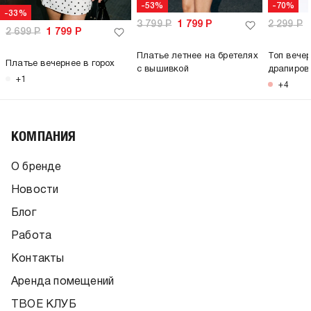
-53%
-70%
-33%
3 799
Р
1 799
Р
2 299
Р
2 699
Р
1 799
Р
Платье летнее на бретелях
Топ вечер
Платье вечернее в горох
с вышивкой
драпиров
+1
+4
КОМПАНИЯ
О бренде
Новости
Блог
Работа
Контакты
Аренда помещений
ТВОЕ КЛУБ