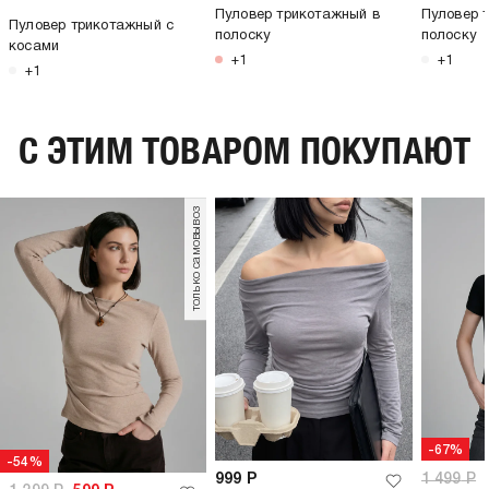
Пуловер трикотажный в
Пуловер 
Пуловер трикотажный с
полоску
полоску
косами
+1
+1
+1
C ЭТИМ ТОВАРОМ ПОКУПАЮТ
только самовывоз
-67%
-54%
999
Р
1 499
Р