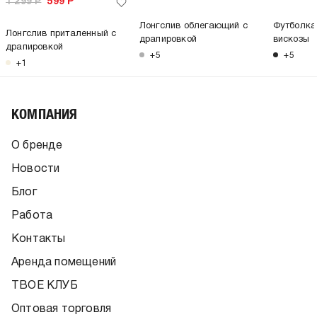
1 299
Р
599
Р
Лонгслив облегающий с
Футболка
Лонгслив приталенный с
драпировкой
вискозы
драпировкой
+5
+5
+1
КОМПАНИЯ
О бренде
Новости
Блог
Работа
Контакты
Аренда помещений
ТВОЕ КЛУБ
Оптовая торговля