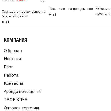
2 699
Р
799
Р
Платье летнее праздничное
Юбка мак
Платье летнее вечернее на
ярусная н
+1
бретелях макси
+1
КОМПАНИЯ
О бренде
Новости
Блог
Работа
Контакты
Аренда помещений
ТВОЕ КЛУБ
Оптовая торговля