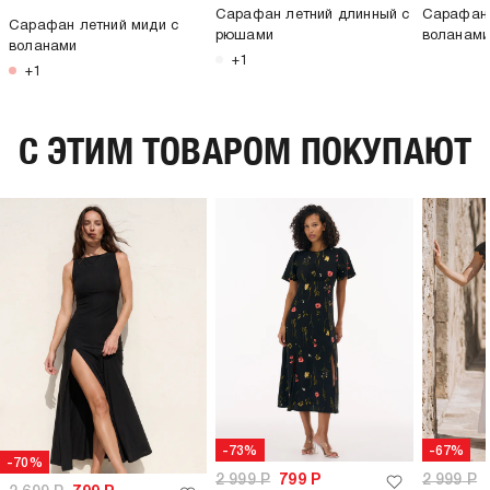
Сарафан летний длинный с
Сарафан 
Сарафан летний миди с
рюшами
воланам
воланами
+1
+1
C ЭТИМ ТОВАРОМ ПОКУПАЮТ
-73%
-67%
-70%
2 999
Р
799
Р
2 999
Р