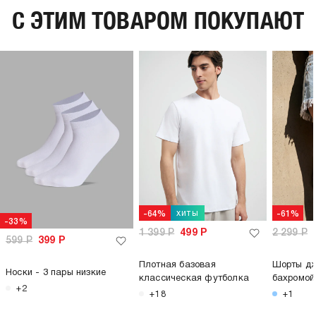
C ЭТИМ ТОВАРОМ ПОКУПАЮТ
хиты
-64%
-61%
-33%
1 399
Р
499
Р
2 299
Р
599
Р
399
Р
Плотная базовая
Шорты дж
Носки - 3 пары низкие
классическая футболка
бахромой
+2
+18
+1