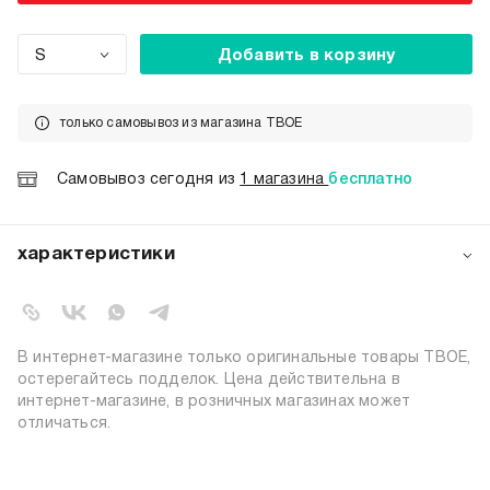
S
Добавить в корзину
только самовывоз из магазина ТВОЕ
Самовывоз сегодня из
1 магазина
бесплатно
характеристики
артикул:
102878
коллекция:
осень-зима 2024-2025
вид застежки:
резинка
В интернет-магазине только оригинальные товары ТВОЕ,
цвет:
белый
остерегайтесь подделок. Цена действительна в
интернет-магазине, в розничных магазинах может
состав:
100% хлопок
отличаться.
силуэт:
свободный
тип посадки:
высокая
узор:
орнамент