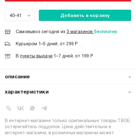
40-41
Добавить в корзину
Самовывоз сегодня из
3 магазинов
бесплатно
Курьером 1–5 дней, от 299 Р
В
пункты выдачи
1–7 дней, от 199 Р
описание
Женские шлёпанцы‑вьетнамки от бренда ТВОЕ —
модный выбор на лето. Модель через палец из мягкого
характеристики
ПВХ отличается лёгкостью и комфортом, подходит для
улицы, пляжа и бассейна. Резиновая основа гарантирует
артикул:
b6775
износостойкость, а продуманный дизайн обеспечивает
коллекция:
весна-лето 2026
удобство при ходьбе. Легко моются и быстро сохнут —
цвет:
молочный
идеальные спутники для жарких дней.
В интернет-магазине только оригинальные товары ТВОЕ,
состав:
100% поливинилхлорид
остерегайтесь подделок. Цена действительна в
интернет-магазине, в розничных магазинах может
узор:
однотонный