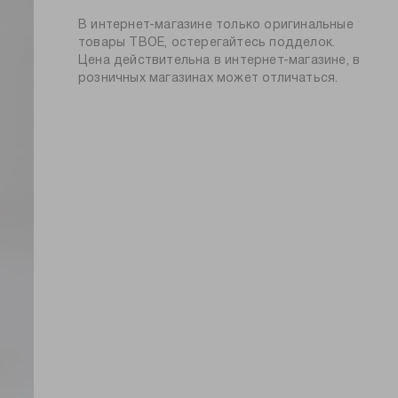
стиль и комфорт с ТВОЕ!
барабанная сушка запрещена
состав:
100% полиэстер
В интернет-магазине только оригинальные
глажение вывернутой наизнанку
силуэт:
прямой
товары ТВОЕ, остерегайтесь подделок.
глажение при 150ºС
Цена действительна в интернет-магазине, в
тип посадки:
средняя
химчистка запрещена
розничных магазинах может отличаться.
узор:
принт
длина:
стандартная
тип карманов:
накладные, прорезные
пол:
мужской