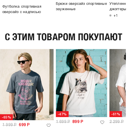
Брюки оверсайз спортивные
Утепленн
Футболка спортивная
зауженные
джоггеры
оверсайз с надписью
+1
C ЭТИМ ТОВАРОМ ПОКУПАЮТ
-47%
-61%
-65%
1 699
Р
899
Р
2 299
Р
1 999
Р
699
Р