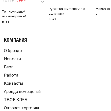
1 299
Р
599
Р
Рубашка шифоновая с
Майка ле
Топ кружевной
воланами
+1
асимметричный
+1
+1
КОМПАНИЯ
О бренде
Новости
Блог
Работа
Контакты
Аренда помещений
ТВОЕ КЛУБ
Оптовая торговля