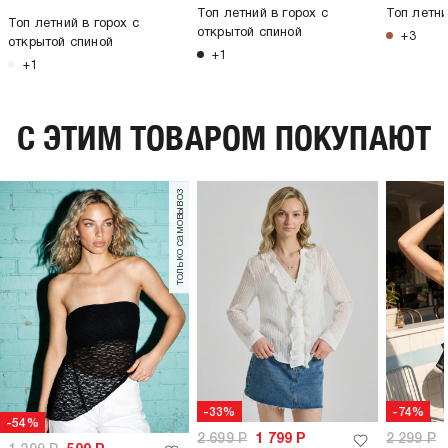
Топ летний в горох с
Топ летни
Топ летний в горох с
открытой спиной
+3
открытой спиной
+1
+1
C ЭТИМ ТОВАРОМ ПОКУПАЮТ
только самовывоз
-33%
-74%
-54%
2 699
Р
1 799
Р
2 299
Р