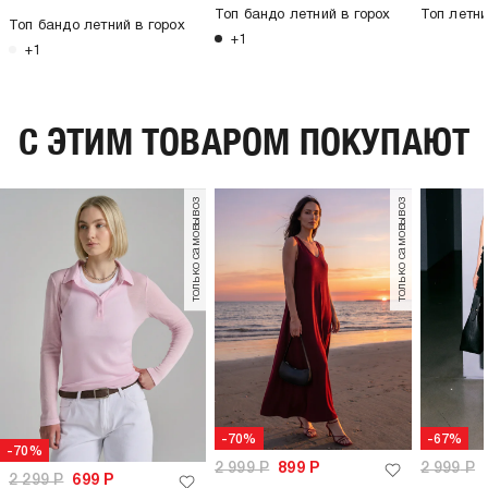
Топ бандо летний в горох
Топ летн
Топ бандо летний в горох
+1
+1
C ЭТИМ ТОВАРОМ ПОКУПАЮТ
только самовывоз
только самовывоз
-70%
-67%
-70%
2 999
Р
899
Р
2 999
Р
2 299
Р
699
Р