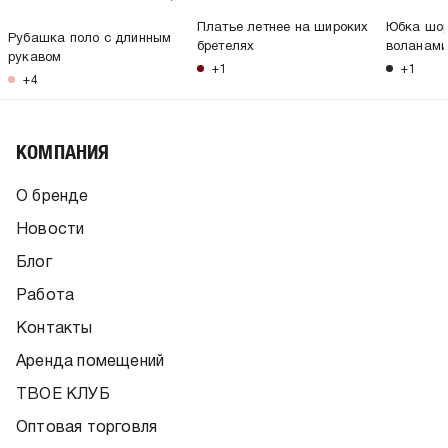
Платье летнее на широких
Юбка шор
Рубашка поло с длинным
бретелях
воланам
рукавом
+1
+1
+4
КОМПАНИЯ
О бренде
Новости
Блог
Работа
Контакты
Аренда помещений
ТВОЕ КЛУБ
Оптовая торговля