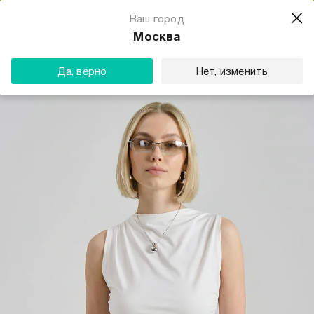
Магазин одежды для тебя
Ваш город
Скачать
☆☆☆☆☆
★★★★★
(23) звезды
Москва
ТВОЕ
Да, верно
Нет, изменить