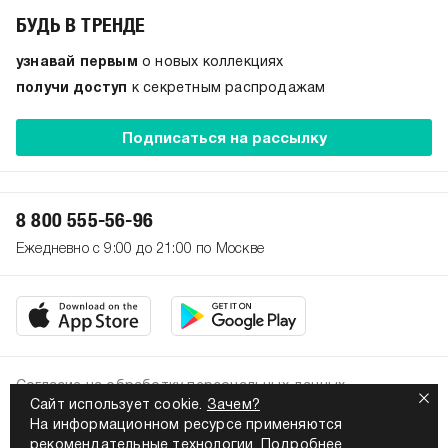
БУДЬ В ТРЕНДЕ
узнавай первым
о новых коллекциях
получи доступ
к секретным распродажам
Подписаться на рассылку
8 800 555-56-96
Ежедневно с 9:00 до 21:00 по Москве
Согласие на обработку персональных данных
Сайт использует cookie.
Зачем?
Политика конфиденциальности
На информационном ресурсе применяются
2026. Все права защищены
рекомендательные технологии.
Подробнее