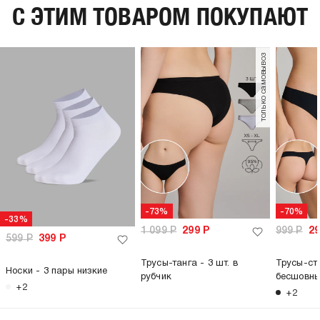
C ЭТИМ ТОВАРОМ ПОКУПАЮТ
только самовывоз
-73%
-70%
-33%
1 099
Р
299
Р
999
Р
2
599
Р
399
Р
Трусы-танга - 3 шт. в
Трусы-стр
Носки - 3 пары низкие
рубчик
бесшовн
+2
+2