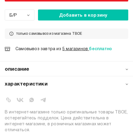
Б/Р
Добавить в корзину
только самовывоз из магазина ТВОЕ
Самовывоз завтра из
5 магазинов
бесплатно
описание
Красивая заколка‑краб от ТВОЕ в виде рыбы —
стильный аксессуар для лета! Модель среднего размера п
характеристики
ч. кудрявые) и выглядит как украшение. Идеальна для пля
добавьте игривый акцент в свою причёску и наслаждайтес
артикул:
b7748
коллекция:
весна-лето 2026
цвет:
розовый
В интернет-магазине только оригинальные товары ТВОЕ,
95% поливинилхлорид, 5%
остерегайтесь подделок. Цена действительна в
состав:
железо
интернет-магазине, в розничных магазинах может
отличаться.
узор:
однотонный