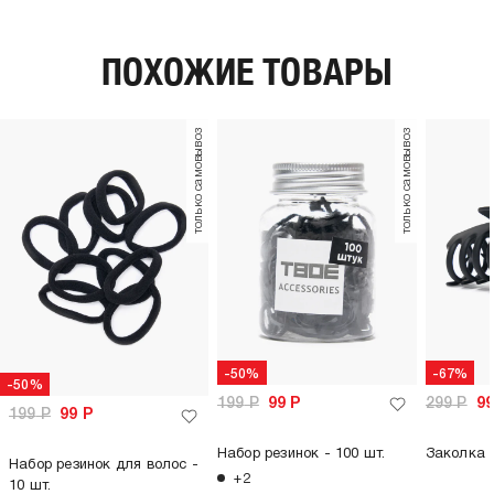
пол:
женский
ПОХОЖИЕ ТОВАРЫ
только самовывоз
только самовывоз
-50%
-67%
-50%
199
Р
99
Р
299
Р
9
199
Р
99
Р
Набор резинок - 100 шт.
Заколка 
Набор резинок для волос -
+2
10 шт.