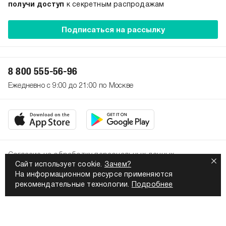
получи доступ
к секретным распродажам
Подписаться на рассылку
8 800 555-56-96
Ежедневно с 9:00 до 21:00 по Москве
Согласие на обработку персональных данных
Сайт использует cookie.
Зачем?
Политика конфиденциальности
На информационном ресурсе применяются
2026. Все права защищены
рекомендательные технологии.
Подробнее