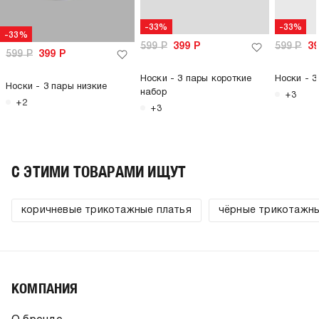
-33%
-33%
-33%
599
Р
399
Р
599
Р
3
599
Р
399
Р
Носки - 3 пары короткие
Носки - 3
Носки - 3 пары низкие
набор
+3
+2
+3
C ЭТИМИ ТОВАРАМИ ИЩУТ
коричневые трикотажные платья
чёрные трикотажны
КОМПАНИЯ