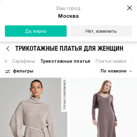
Магазин одежды для тебя
Ваш город
Скачать
☆☆☆☆☆
★★★★★
(23) звезды
Москва
ТВОЕ
Да, верно
Нет, изменить
ТРИКОТАЖНЫЕ ПЛАТЬЯ ДЛЯ ЖЕНЩИН
тья
Сарафаны
Трикотажные платья
Платья-майки
Пл
фильтры
По новизне
только самовывоз