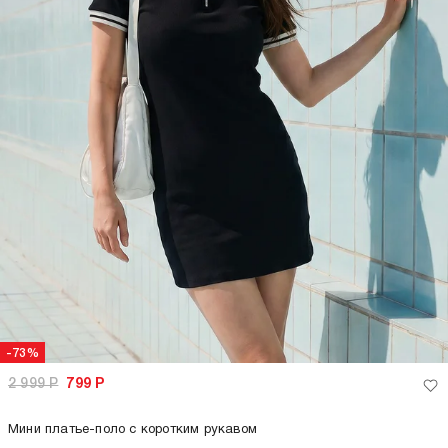
-73%
2 999
Р
799
Р
Мини платье-поло с коротким рукавом