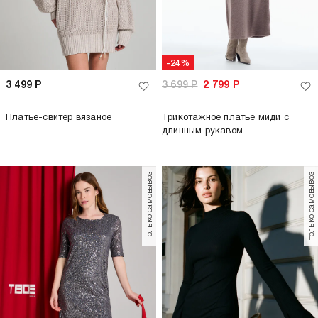
-24%
3 499
Р
3 699
Р
2 799
Р
Платье-свитер вязаное
Трикотажное платье миди с
длинным рукавом
только самовывоз
только самовывоз