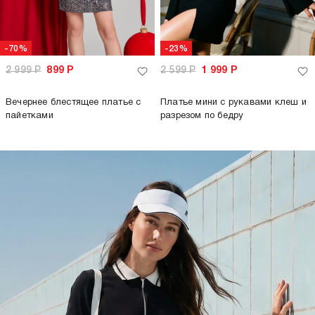
-70%
-23%
2 999
Р
899
Р
2 599
Р
1 999
Р
Вечернее блестящее платье с
Платье мини с рукавами клеш и
пайетками
разрезом по бедру