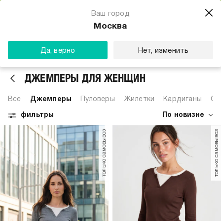
Магазин одежды для тебя
Ваш город
Скачать
☆☆☆☆☆
★★★★★
(23) звезды
Москва
ТВОЕ
Да, верно
Нет, изменить
ДЖЕМПЕРЫ ДЛЯ ЖЕНЩИН
Все
Джемперы
Пуловеры
Жилетки
Кардиганы
Св
фильтры
По новизне
только самовывоз
только самовывоз