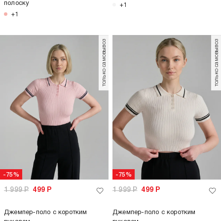
полоску
+1
+1
только самовывоз
только самовывоз
-75%
-75%
1 999
Р
499
Р
1 999
Р
499
Р
Джемпер-поло с коротким
Джемпер-поло с коротким