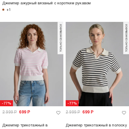
Джемпер ажурный вязаный с коротким рукавом
+1
только самовывоз
только самовывоз
-77%
-77%
2 999
Р
699
Р
2 999
Р
699
Р
Джемпер трикотажный в
Джемпер трикотажный в полоску