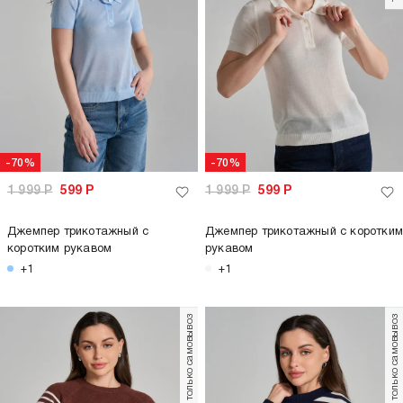
-70%
-70%
1 999
Р
599
Р
1 999
Р
599
Р
Джемпер трикотажный с
Джемпер трикотажный с коротким
коротким рукавом
рукавом
+1
+1
только самовывоз
только самовывоз