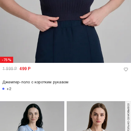
-75%
1 999
Р
499
Р
Джемпер-поло с коротким рукавом
+2
только самовывоз