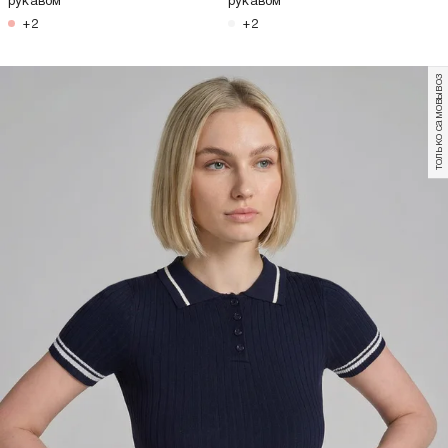
рукавом
рукавом
+2
+2
только самовывоз