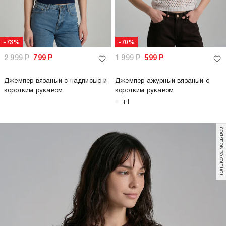
-73%
-70%
2 999
Р
799
Р
1 999
Р
599
Р
Джемпер вязаный с надписью и
Джемпер ажурный вязаный с
коротким рукавом
коротким рукавом
+1
только самовывоз