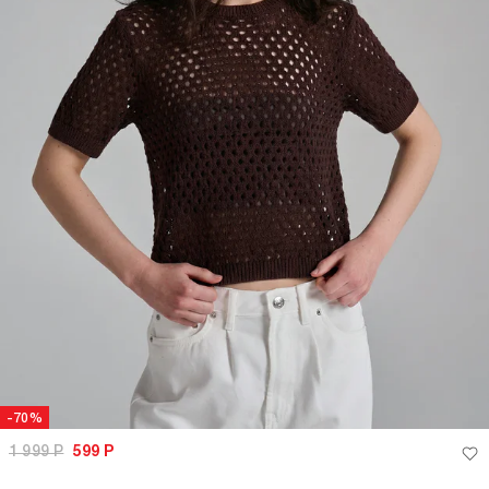
-70%
1 999
Р
599
Р