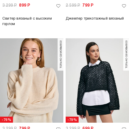
3 299
Р
899
Р
2 599
Р
799
Р
Свитер вязаный с высоким
Джемпер трикотажный вязаный
горлом
только самовывоз
только самовывоз
-76%
-79%
3 299
Р
799
Р
3 299
Р
699
Р