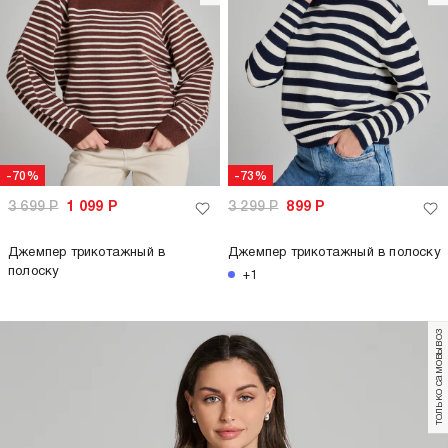
-70%
-73%
3 699
Р
1 099
Р
3 299
Р
899
Р
Джемпер трикотажный в
Джемпер трикотажный в полоску
полоску
+1
только самовывоз