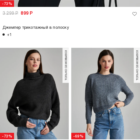
-73%
3 299
Р
899
Р
Джемпер трикотажный в полоску
+1
только самовывоз
только самовывоз
-73%
-69%