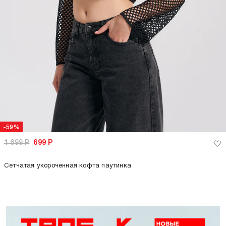
-59%
1 699
Р
699
Р
Сетчатая укороченная кофта паутинка