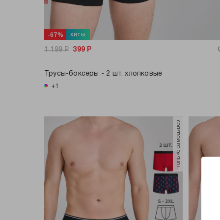
хиты
-67%
1 199
Р
399
Р
Трусы-боксеры - 2 шт. хлопковые
+1
только самовывоз