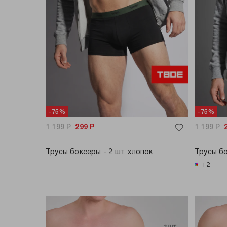
-75%
-75%
1 199
Р
299
Р
1 199
Р
Трусы боксеры - 2 шт. хлопок
Трусы бо
+2