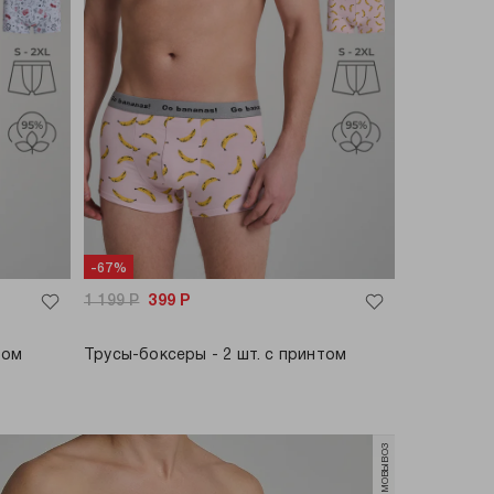
-67%
1 199
Р
399
Р
том
Трусы-боксеры - 2 шт. с принтом