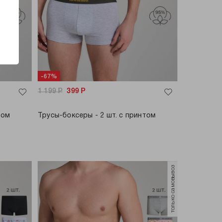
-67%
1 199
Р
399
Р
том
Трусы-боксеры - 2 шт. с принтом
только самовывоз