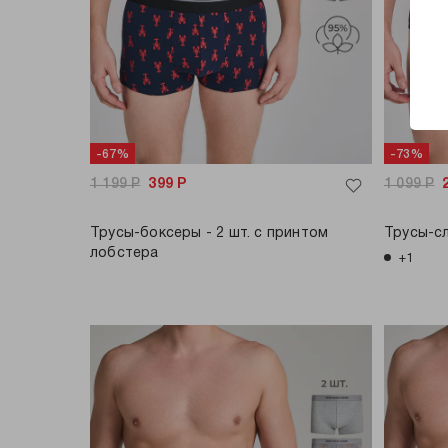
-67%
-73%
1 199
Р
399
Р
1 099
Р
Трусы-боксеры - 2 шт. с принтом
Трусы-сл
лобстера
+1