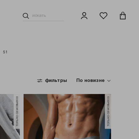
Н
51
ки
Свитеры, джемперы
фильтры
Верхняя одежда
По новизне
только самовывоз
только самовывоз