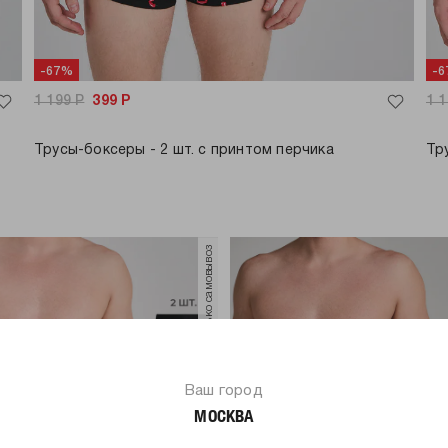
-67%
-
1 199
Р
399
Р
1 
Трусы-боксеры - 2 шт. с принтом перчика
Тр
только самовывоз
Ваш город
МОСКВА