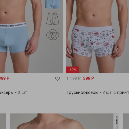
-67%
399
Р
1 199
Р
399
Р
ксеры - 2 шт.
Трусы-боксеры - 2 шт. с прин