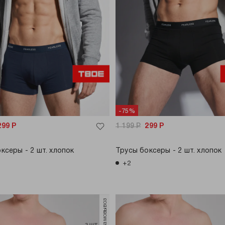
-75%
299
Р
1 199
Р
299
Р
ксеры - 2 шт. хлопок
Трусы боксеры - 2 шт. хлопок
+2
только самовывоз