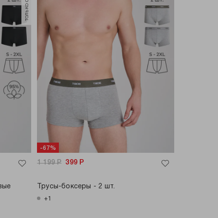
-67%
1 199
Р
399
Р
вые
Трусы-боксеры - 2 шт.
+1