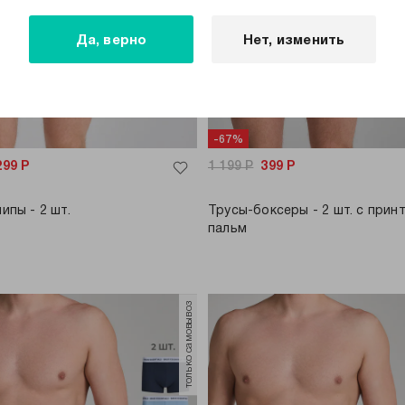
Да, верно
Нет, изменить
-67%
299
Р
1 199
Р
399
Р
ипы - 2 шт.
Трусы-боксеры - 2 шт. с прин
пальм
только самовывоз