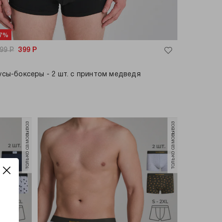
67%
199
Р
399
Р
усы-боксеры - 2 шт. с принтом медведя
только самовывоз
только самовывоз