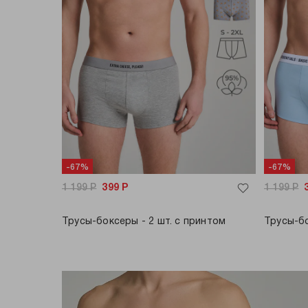
-67%
-67%
1 199
Р
399
Р
1 199
Р
Трусы-боксеры - 2 шт. с принтом
Трусы-бо