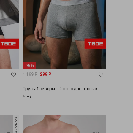
-75%
1 199
Р
299
Р
Трусы боксеры - 2 шт. однотонные
+2
только самовывоз