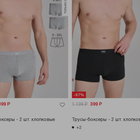
-67%
399
Р
1 199
Р
399
Р
ксеры - 2 шт. хлопковые
Трусы-боксеры - 2 шт. хлопко
+2