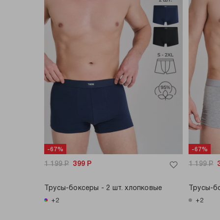
-67%
-67%
1 199
Р
399
Р
1 199
Р
Трусы-боксеры - 2 шт. хлопковые
Трусы-бо
+2
+2