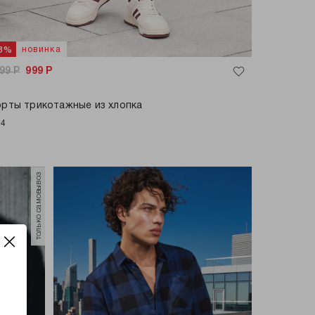
новинка
33%
499
Р
999
Р
рты трикотажные из хлопка
+4
только самовывоз