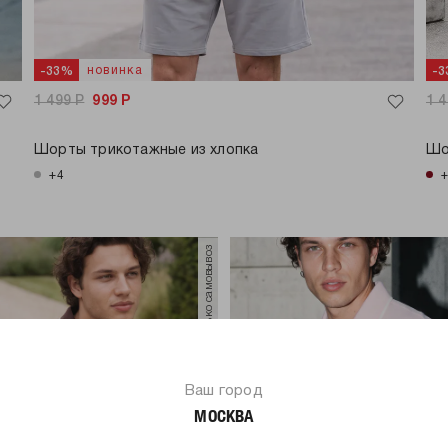
новинка
-33%
-
1 499
Р
999
Р
1 
Шорты трикотажные из хлопка
Шо
+4
только самовывоз
Ваш город
МОСКВА