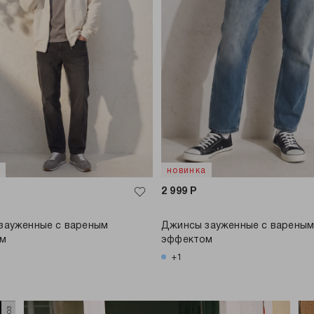
а
новинка
2 999
Р
зауженные с вареным
Джинсы зауженные с варены
ом
эффектом
+1