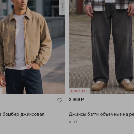
а
новинка
2 999
Р
а бомбер джинсовая
Джинсы багги объемные на р
+1