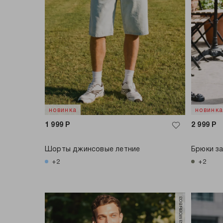
новинка
новинк
1 999
Р
2 999
Р
Шорты джинсовые летние
Брюки за
+2
+2
только самовывоз