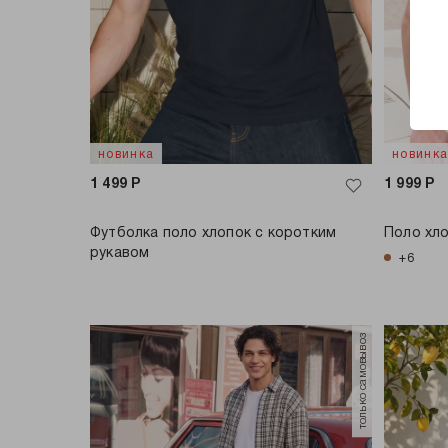
новинка
новинк
1 499
Р
1 999
Р
Футболка поло хлопок с коротким
Поло хл
рукавом
+6
только самовывоз