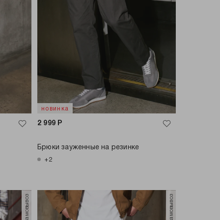
новинка
2 999
Р
Брюки зауженные на резинке
+2
только самовывоз
только самовывоз