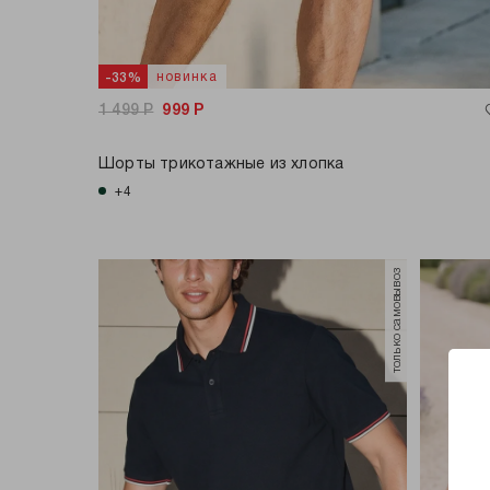
новинка
-33%
1 499
Р
999
Р
Шорты трикотажные из хлопка
+4
только самовывоз