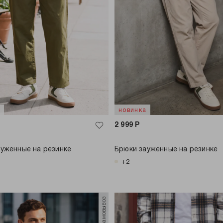
а
новинка
2 999
Р
уженные на резинке
Брюки зауженные на резинке
+2
только самовывоз