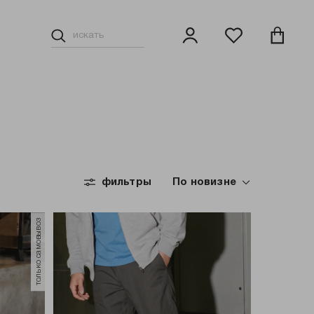
ьные шорты
Брюки
фильтры
Толстовки, свитшоты, худи
По новизне
Носки
только самовывоз