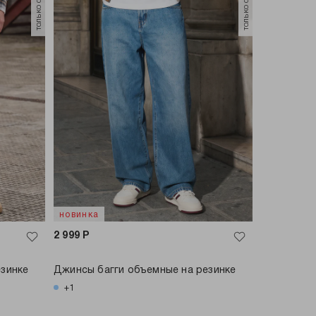
новинка
2 999
Р
езинке
Джинсы багги объемные на резинке
+1