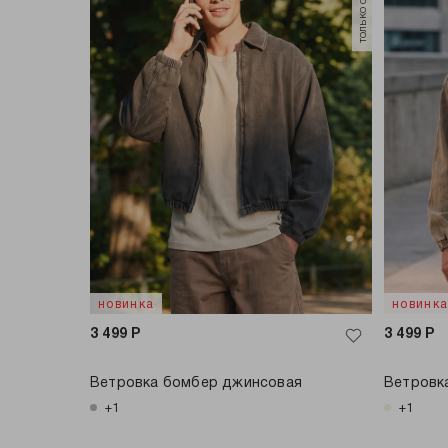
новинка
новинк
3 499
Р
3 499
Р
Ветровка бомбер джинсовая
Ветровк
+1
+1