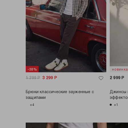
-38%
новинк
5 299
Р
3 299
Р
2 999
Р
Брюки классические зауженные с
Джинсы 
защипами
эффект
+4
+1