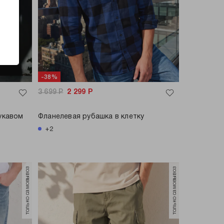
-38%
3 699
Р
2 299
Р
укавом
Фланелевая рубашка в клетку
+2
только самовывоз
только самовывоз