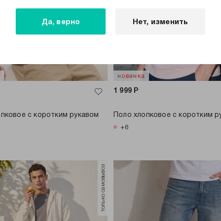
Да, верно
Нет, изменить
а
новинка
1 999
Р
опковое с коротким рукавом
Поло хлопковое с коротким р
+6
только самовывоз