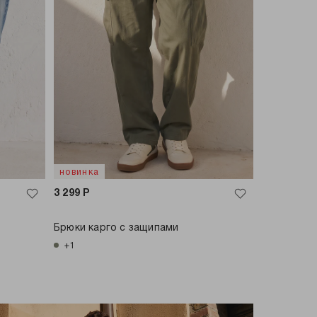
новинка
3 299
Р
м
Брюки карго с защипами
+1