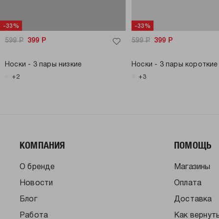
-33%
-33%
599
Р
399
Р
599
Р
399
Р
Носки - 3 пары низкие
Носки - 3 пары короткие
+2
+3
КОМПАНИЯ
ПОМОЩЬ
О бренде
Магазины
Новости
Оплата
Блог
Доставка
Работа
Как вернут