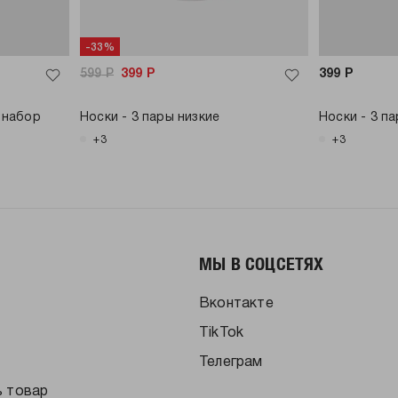
-33%
599
Р
399
Р
399
Р
 набор
Носки - 3 пары низкие
Носки - 3 п
+3
+3
МЫ В СОЦСЕТЯХ
Вконтакте
TikTok
Телеграм
ь товар