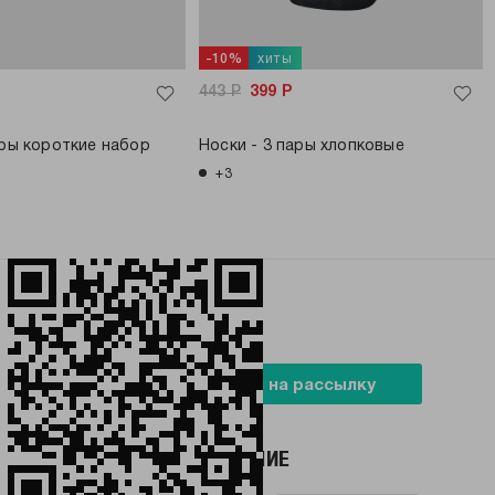
хиты
-10%
443
Р
399
Р
ары короткие набор
Носки - 3 пары хлопковые
+3
БУДЬ В ТРЕНДЕ
Подписаться на рассылку
НАШЕ ПРИЛОЖЕНИЕ