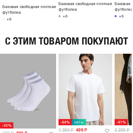
Базовая свободная плотная
Базовая 
Базовая свободная плотная
футболка
футболк
футболка
+6
+6
+6
C ЭТИМ ТОВАРОМ ПОКУПАЮТ
хиты
-64%
-61%
-33%
1 399
Р
499
Р
2 299
Р