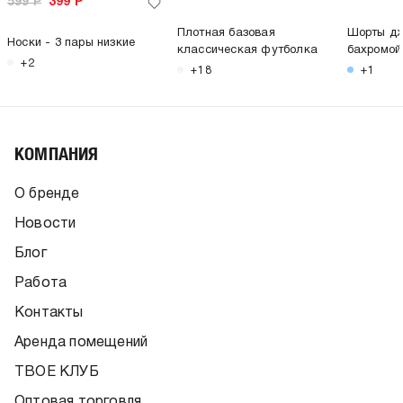
599
Р
399
Р
Плотная базовая
Шорты дж
Носки - 3 пары низкие
классическая футболка
бахромой
+2
+18
+1
КОМПАНИЯ
О бренде
Новости
Блог
Работа
Контакты
Аренда помещений
ТВОЕ КЛУБ
Оптовая торговля