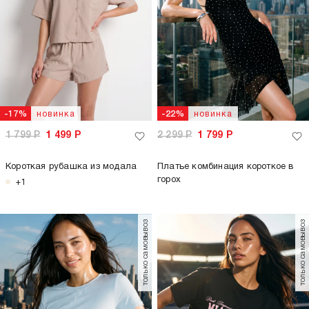
новинка
новинка
-17%
-22%
1 799
Р
1 499
Р
2 299
Р
1 799
Р
Короткая рубашка из модала
Платье комбинация короткое в
горох
+1
только самовывоз
только самовывоз