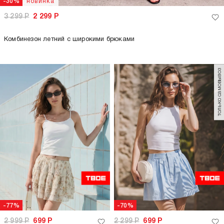
новинка
-30%
3 299
Р
2 299
Р
Комбинезон летний с широкими брюками
только самовывоз
-77%
-70%
2 999
Р
699
Р
2 299
Р
699
Р