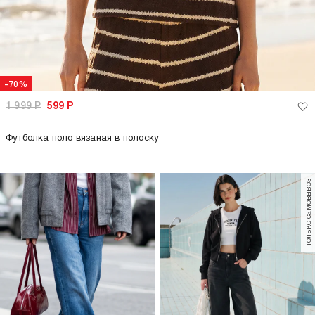
-70%
1 999
Р
599
Р
Футболка поло вязаная в полоску
только самовывоз