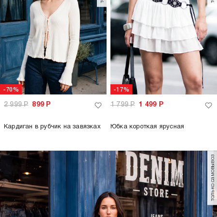
-70%
-17%
2 999
Р
899
Р
1 799
Р
1 499
Р
Кардиган в рубчик на завязках
Юбка короткая ярусная
только самовывоз