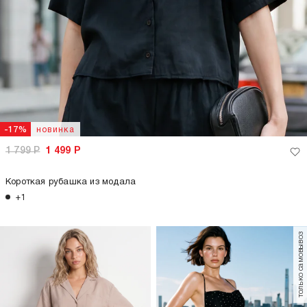
новинка
-17%
1 799
Р
1 499
Р
Короткая рубашка из модала
+1
только самовывоз