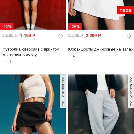
-40%
-39%
1 999
Р
1 199
Р
3 799
Р
2 299
Р
Футболка оверсайз с принтом
Юбка-шорты джинсовые на запах
Мы летим в дурку
+1
+1
только самовывоз
только самовывоз