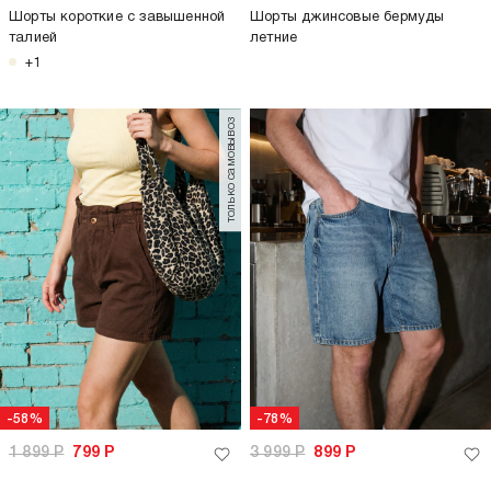
Шорты короткие с завышенной
Шорты джинсовые бермуды
талией
летние
+1
только самовывоз
-58%
-78%
1 899
Р
799
Р
3 999
Р
899
Р