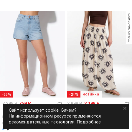
только самовывоз
новинка
-65%
-24%
2 299
Р
799
Р
2 899
Р
2 199
Р
Сайт использует cookie.
Зачем?
На информационном ресурсе применяются
Шорты джинсовые летние с
Брюки алладины летние
рекомендательные технологии.
Подробнее
подворотом
+1