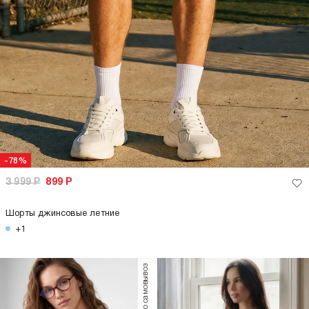
-78%
3 999
Р
899
Р
Шорты джинсовые летние
+1
только самовывоз