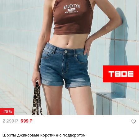
-70%
2 299
Р
699
Р
Шорты джинсовые короткие с подворотом