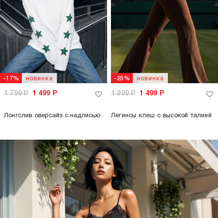
новинка
новинка
-17%
-25%
1 799
Р
1 499
Р
1 999
Р
1 499
Р
Лонгслив оверсайз с надписью
Легинсы клеш с высокой талией