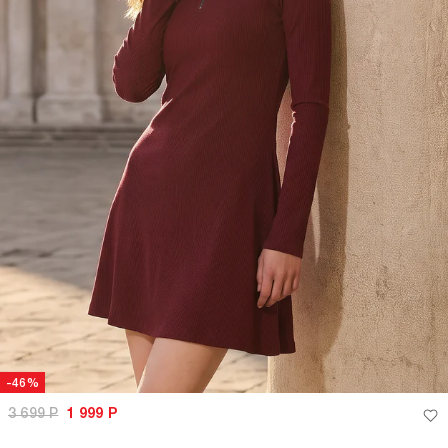
-46%
3 699
Р
1 999
Р