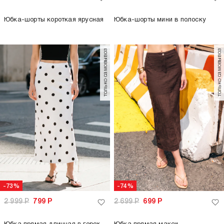
Юбка-шорты короткая ярусная
Юбка-шорты мини в полоску
только самовывоз
только самовывоз
-73%
-74%
2 999
Р
799
Р
2 699
Р
699
Р