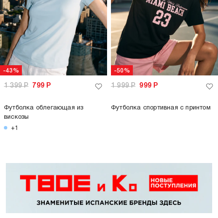
-43%
-50%
1 399
Р
799
Р
1 999
Р
999
Р
Футболка облегающая из
Футболка спортивная с принтом
вискозы
+1