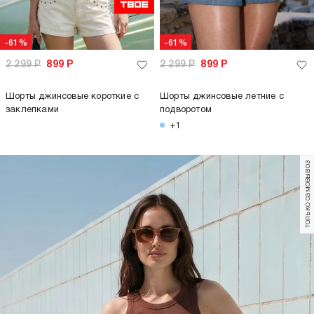
-61%
-61%
2 299
Р
899
Р
2 299
Р
899
Р
Шорты джинсовые короткие с
Шорты джинсовые летние с
заклепками
подворотом
+1
только самовывоз