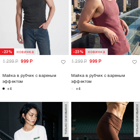
новинка
новинка
-23%
-23%
1 299
Р
999
Р
1 299
Р
999
Р
Майка в рубчик с вареным
Майка в рубчик с вареным
эффектом
эффектом
+4
+4
только самовывоз
только самовывоз