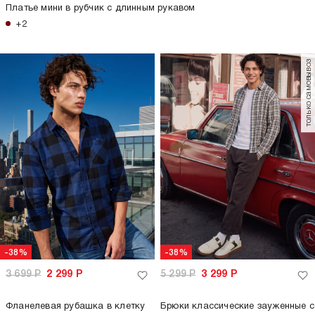
Платье мини в рубчик с длинным рукавом
+2
только самовывоз
-38%
-38%
3 699
Р
2 299
Р
5 299
Р
3 299
Р
Фланелевая рубашка в клетку
Брюки классические зауженные с