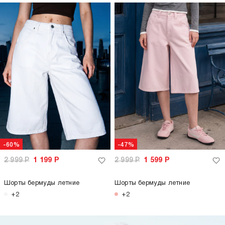
-60%
-47%
2 999
Р
1 199
Р
2 999
Р
1 599
Р
Шорты бермуды летние
Шорты бермуды летние
+2
+2