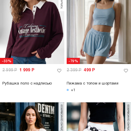
-33%
-79%
2 999
Р
1 999
Р
2 399
Р
499
Р
Рубашка поло с надписью
Пижама с топом и шортами
+1
только самовывоз
только самовывоз