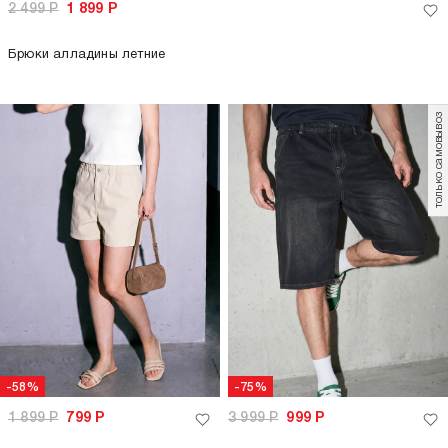
2 499
Р
1 899
Р
Брюки алладины летние
только самовывоз
-58%
-75%
1 899
Р
799
Р
3 999
Р
999
Р