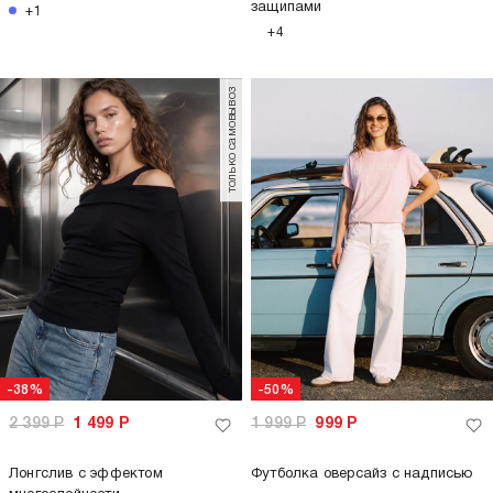
защипами
+1
+4
только самовывоз
-38%
-50%
2 399
Р
1 499
Р
1 999
Р
999
Р
Лонгслив с эффектом
Футболка оверсайз с надписью