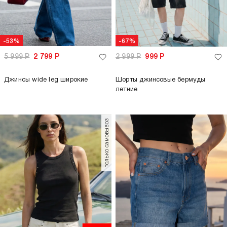
-53%
-67%
5 999
Р
2 799
Р
2 999
Р
999
Р
Джинсы wide leg широкие
Шорты джинсовые бермуды
летние
только самовывоз