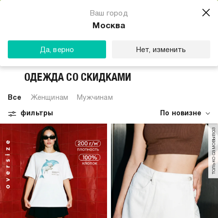
Магазин одежды для тебя
Ваш город
Скачать
☆☆☆☆☆
★★★★★
(23) звезды
Москва
ТВОЕ
Да, верно
Нет, изменить
ОДЕЖДА СО СКИДКАМИ
Все
Женщинам
Мужчинам
фильтры
По новизне
только самовывоз