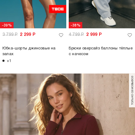
-39%
-38%
3 799
Р
2 299
Р
4 799
Р
2 999
Р
Юбка-шорты джинсовые на
Брюки оверсайз баллоны тёплые
запах
с начесом
+1
только самовывоз