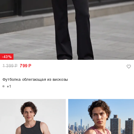
-43%
1 399
Р
799
Р
Футболка облегающая из вискозы
+1