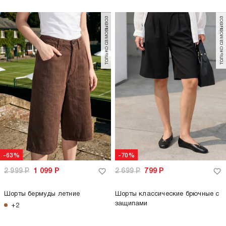
только самовывоз
только самовывоз
-63%
-70%
2 999
Р
1 099
Р
2 699
Р
799
Р
Шорты бермуды летние
Шорты классические брючные с
защипами
+2