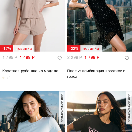
новинка
новинка
-17%
-22%
1 799
Р
1 499
Р
2 299
Р
1 799
Р
Короткая рубашка из модала
Платье комбинация короткое в
горох
+1
только самовывоз
только самовывоз