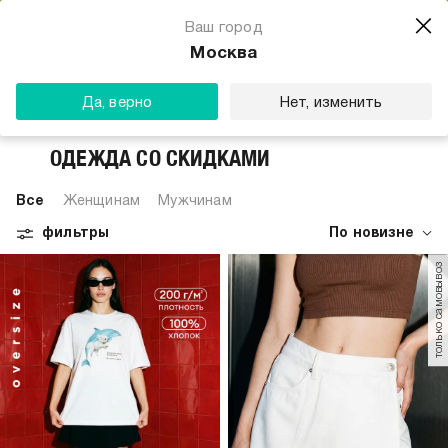
Магазин одежды для тебя
Ваш город
Скачать
☆☆☆☆☆
★★★★★
(23) звезды
Москва
ТВОЕ
Да, верно
Нет, изменить
ОДЕЖДА СО СКИДКАМИ
Все
Женщинам
Мужчинам
фильтры
По новизне
только самовывоз