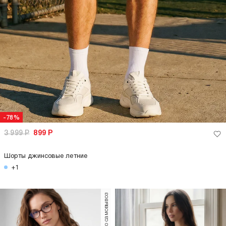
-78%
3 999
Р
899
Р
Шорты джинсовые летние
+1
только самовывоз