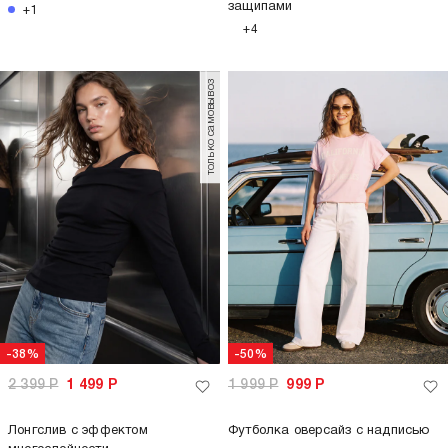
защипами
+1
+4
только самовывоз
-38%
-50%
2 399
Р
1 499
Р
1 999
Р
999
Р
Лонгслив с эффектом
Футболка оверсайз с надписью