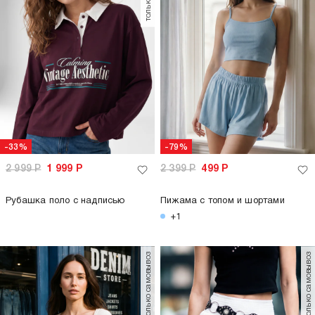
-33%
-79%
2 999
Р
1 999
Р
2 399
Р
499
Р
Рубашка поло с надписью
Пижама с топом и шортами
+1
только самовывоз
только самовывоз