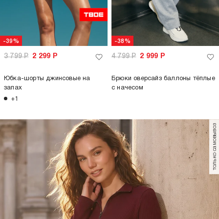
-39%
-38%
3 799
Р
2 299
Р
4 799
Р
2 999
Р
Юбка-шорты джинсовые на
Брюки оверсайз баллоны тёплые
запах
с начесом
+1
только самовывоз