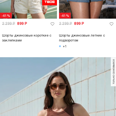
-61%
-61%
2 299
Р
899
Р
2 299
Р
899
Р
Шорты джинсовые короткие с
Шорты джинсовые летние с
заклепками
подворотом
+1
только самовывоз