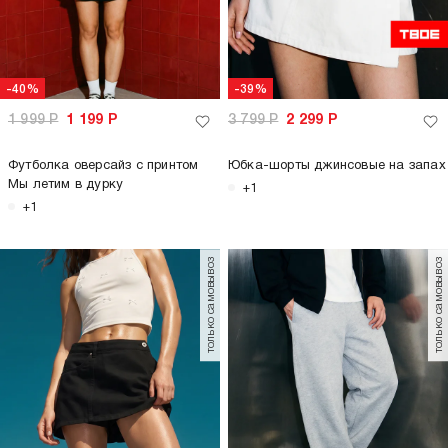
-40%
-39%
1 999
Р
1 199
Р
3 799
Р
2 299
Р
Футболка оверсайз с принтом
Юбка-шорты джинсовые на запах
Мы летим в дурку
+1
+1
только самовывоз
только самовывоз