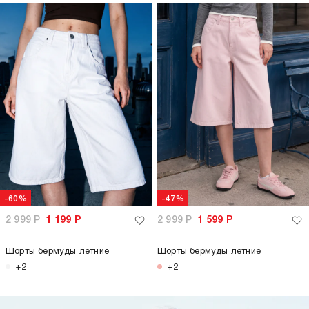
-60%
-47%
2 999
Р
1 199
Р
2 999
Р
1 599
Р
Шорты бермуды летние
Шорты бермуды летние
+2
+2