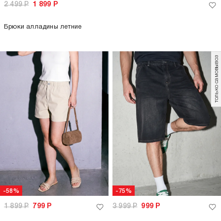
2 499
Р
1 899
Р
Брюки алладины летние
только самовывоз
-58%
-75%
1 899
Р
799
Р
3 999
Р
999
Р