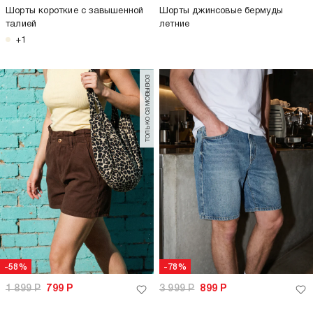
Шорты короткие с завышенной
Шорты джинсовые бермуды
талией
летние
+1
только самовывоз
-58%
-78%
1 899
Р
799
Р
3 999
Р
899
Р