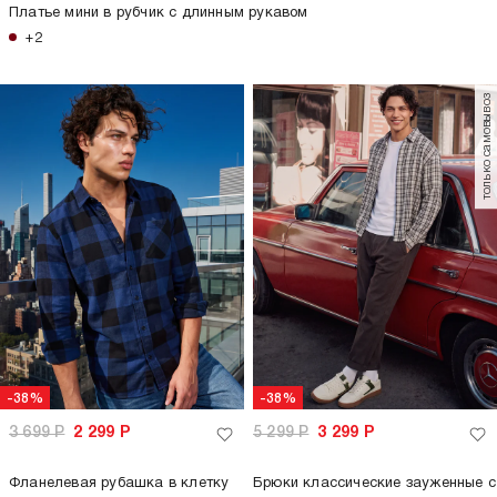
Платье мини в рубчик с длинным рукавом
+2
только самовывоз
-38%
-38%
3 699
Р
2 299
Р
5 299
Р
3 299
Р
Фланелевая рубашка в клетку
Брюки классические зауженные с