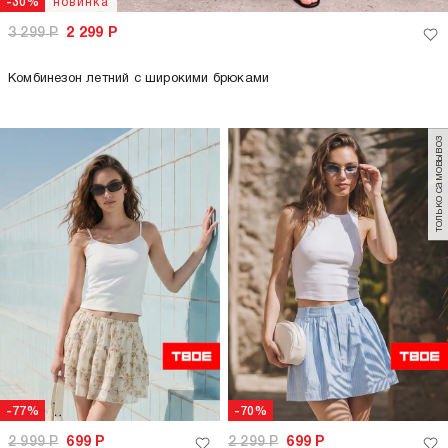
новинка
-30%
3 299
Р
2 299
Р
Комбинезон летний с широкими брюками
только самовывоз
-77%
-70%
2 999
Р
699
Р
2 299
Р
699
Р