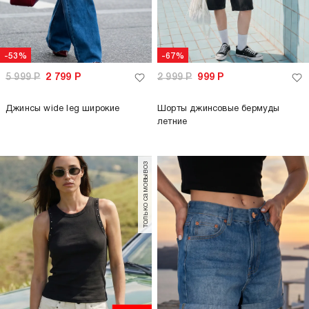
-53%
-67%
5 999
Р
2 799
Р
2 999
Р
999
Р
Джинсы wide leg широкие
Шорты джинсовые бермуды
летние
только самовывоз