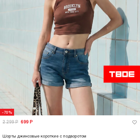
-70%
2 299
Р
699
Р
Шорты джинсовые короткие с подворотом