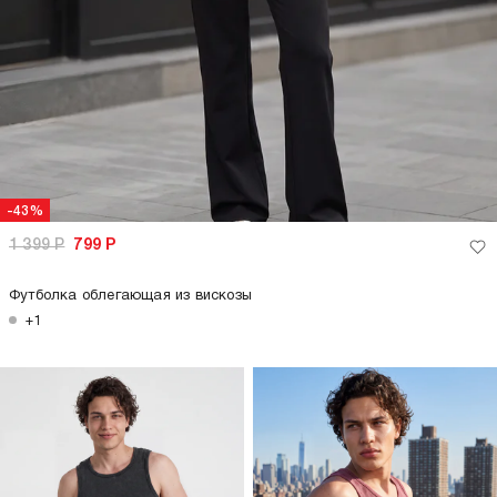
-43%
1 399
Р
799
Р
Футболка облегающая из вискозы
+1