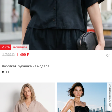
новинка
-17%
1 799
Р
1 499
Р
Короткая рубашка из модала
+1
только самовывоз