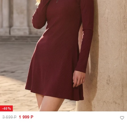
-46%
3 699
Р
1 999
Р