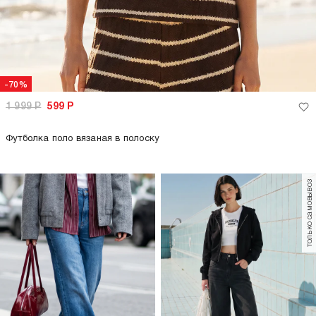
-70%
1 999
Р
599
Р
Футболка поло вязаная в полоску
только самовывоз