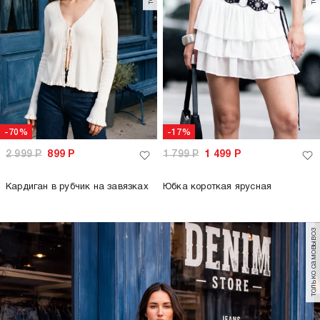
-70%
-17%
2 999
Р
899
Р
1 799
Р
1 499
Р
Кардиган в рубчик на завязках
Юбка короткая ярусная
только самовывоз