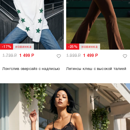
новинка
новинка
-17%
-25%
1 799
Р
1 499
Р
1 999
Р
1 499
Р
Лонгслив оверсайз с надписью
Легинсы клеш с высокой талией