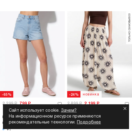
только самовывоз
новинка
-65%
-24%
2 299
Р
799
Р
2 899
Р
2 199
Р
Сайт использует cookie.
Зачем?
На информационном ресурсе применяются
Шорты джинсовые летние с
Брюки алладины летние
рекомендательные технологии.
Подробнее
подворотом
+1