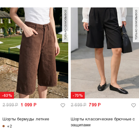
только самовывоз
только самовывоз
-63%
-70%
2 999
Р
1 099
Р
2 699
Р
799
Р
Шорты бермуды летние
Шорты классические брючные с
защипами
+2