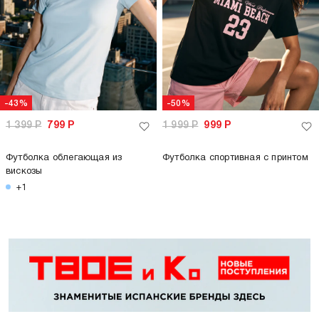
-43%
-50%
1 399
Р
799
Р
1 999
Р
999
Р
Футболка облегающая из
Футболка спортивная с принтом
вискозы
+1