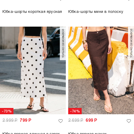
Юбка-шорты короткая ярусная
Юбка-шорты мини в полоску
только самовывоз
только самовывоз
-73%
-74%
2 999
Р
799
Р
2 699
Р
699
Р