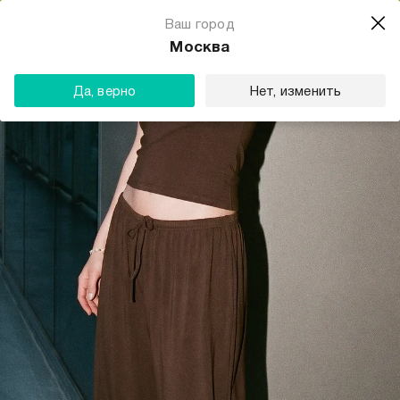
Магазин одежды для тебя
Ваш город
Скачать
☆☆☆☆☆
★★★★★
(23) звезды
Москва
ТВОЕ
Да, верно
Нет, изменить