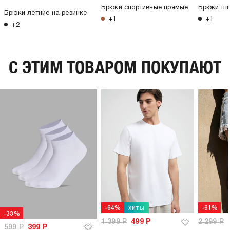
Брюки спортивные прямые
Брюки ши
Брюки летние на резинке
+1
+1
+2
C ЭТИМ ТОВАРОМ ПОКУПАЮТ
хиты
-64%
-61%
-33%
1 399
Р
499
Р
2 299
Р
599
Р
399
Р