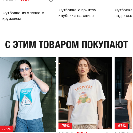
Футболка с принтом
Футболка
Футболка из хлопка с
клубники на спине
надпись
кружевом
C ЭТИМ ТОВАРОМ ПОКУПАЮТ
-75%
-67%
-75%