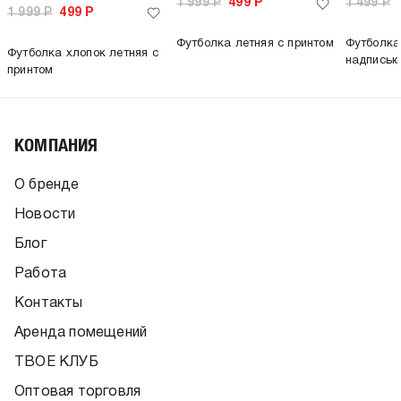
1 999
Р
499
Р
1 499
Р
1 999
Р
499
Р
Футболка летняя с принтом
Футболка
Футболка хлопок летняя с
надпись
принтом
КОМПАНИЯ
О бренде
Новости
Блог
Работа
Контакты
Аренда помещений
ТВОЕ КЛУБ
Оптовая торговля