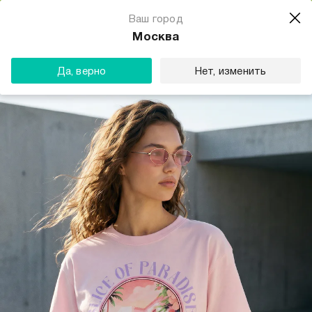
Магазин одежды для тебя
Ваш город
Скачать
☆☆☆☆☆
★★★★★
(23) звезды
Москва
ТВОЕ
Да, верно
Нет, изменить