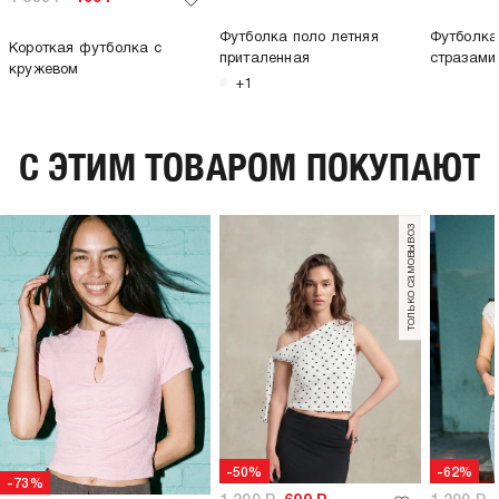
Футболка поло летняя
Футболка
Короткая футболка с
приталенная
стразами
кружевом
+1
C ЭТИМ ТОВАРОМ ПОКУПАЮТ
только самовывоз
-50%
-62%
-73%