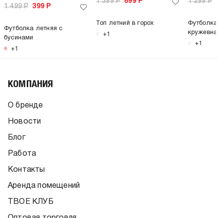
1 399
Р
699
Р
1 299
Р
1 499
Р
399
Р
Топ летний в горох
Футболка
Футболка летняя с
кружевна
+1
бусинами
+1
+1
КОМПАНИЯ
О бренде
Новости
Блог
Работа
Контакты
Аренда помещений
ТВОЕ КЛУБ