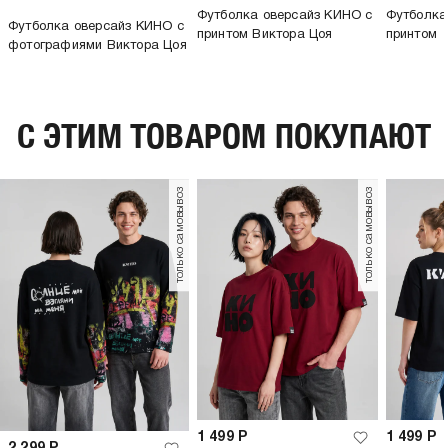
Футболка оверсайз КИНО с
Футболка
Футболка оверсайз КИНО с
принтом Виктора Цоя
принтом
фотографиями Виктора Цоя
C ЭТИМ ТОВАРОМ ПОКУПАЮТ
только самовывоз
только самовывоз
1 499
Р
1 499
Р