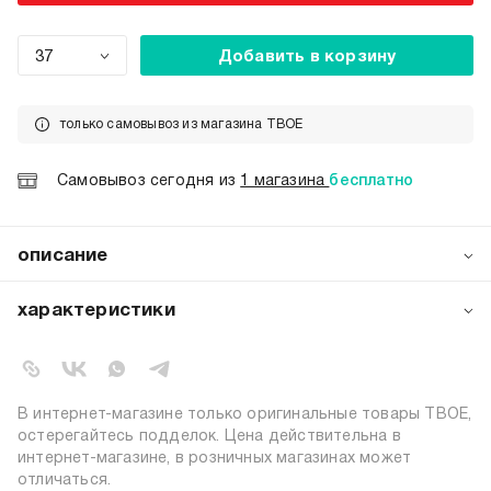
37
Добавить в корзину
только самовывоз из магазина ТВОЕ
Самовывоз сегодня из
1 магазина
бесплатно
описание
Стильные кроссовки от бренда ТВОЕ — воплощение
современных модных тенденций и комфорта.
характеристики
Выполненные в актуальном бежевом цвете из
качественной экокожи, они станут незаменимым
артикул:
b5383
элементом гардероба активной девушки. Экокожа
коллекция:
осень-зима 2025-2026
премиального качества обеспечивает долговечность и
вид застежки:
шнуровка
простоту в уходе. Высокая массивная подошва (4,5 см)
В интернет-магазине только оригинальные товары ТВОЕ,
создает современный силуэт.
цвет:
белый
остерегайтесь подделок. Цена действительна в
интернет-магазине, в розничных магазинах может
состав:
100% полиуретан
отличаться.
узор:
однотонный