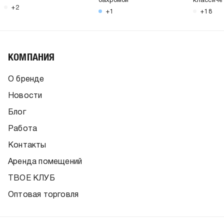
бахромой
классиче
+2
+1
+18
КОМПАНИЯ
О бренде
Новости
Блог
Работа
Контакты
Аренда помещений
ТВОЕ КЛУБ
Оптовая торговля