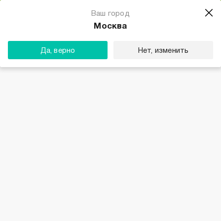
Магазин одежды для тебя
Ваш город
Скачать
☆☆☆☆☆
★★★★★
(23) звезды
Москва
ТВОЕ
Да, верно
Нет, изменить