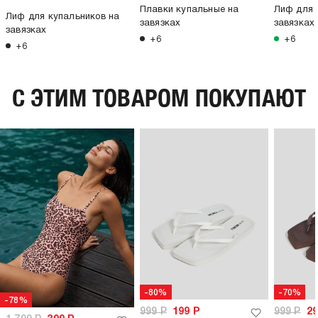
Плавки купальные на
Лиф для 
Лиф для купальников на
завязках
завязках
завязках
+6
+6
+6
C ЭТИМ ТОВАРОМ ПОКУПАЮТ
-80%
-70%
-78%
999
Р
199
Р
999
Р
2