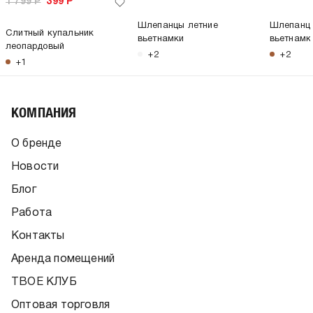
1 799
Р
399
Р
Шлепанцы летние
Шлепанцы
Слитный купальник
вьетнамки
вьетнамк
леопардовый
+2
+2
+1
КОМПАНИЯ
О бренде
Новости
Блог
Работа
Контакты
Аренда помещений
ТВОЕ КЛУБ
Оптовая торговля