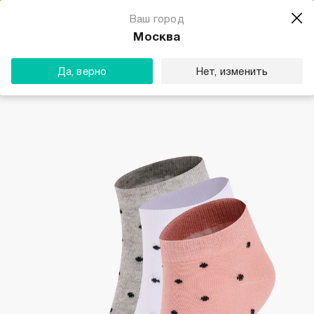
Магазин одежды для тебя
Ваш город
Скачать
☆☆☆☆☆
★★★★★
(23) звезды
Москва
ТВОЕ
Да, верно
Нет, изменить