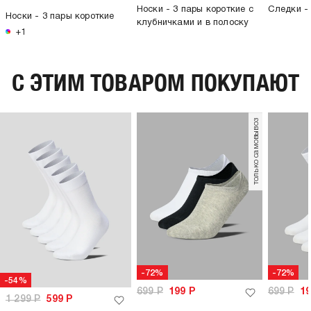
Носки - 3 пары короткие с
Следки - 
Носки - 3 пары короткие
клубничками и в полоску
+1
C ЭТИМ ТОВАРОМ ПОКУПАЮТ
только самовывоз
-72%
-72%
-54%
699
Р
199
Р
699
Р
1
1 299
Р
599
Р