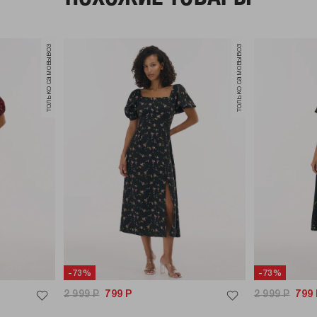
только самовывоз
только самовывоз
-73%
-73%
2 999
Р
799
Р
2 999
Р
799