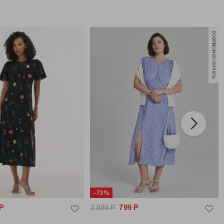
только самовывоз
-73%
Р
2 999
Р
799
Р