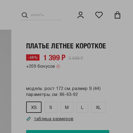
ПЛАТЬЕ ЛЕТНЕЕ КОРОТКОЕ
1 399 Р
2 699 Р
-48%
+209 бонусов
модель: рост 172 см, размер S (44)
параметры, см: 86-63-92
XS
S
M
L
XL
таблица размеров