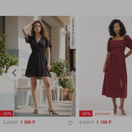
только самовывоз
унисекс
-43%
-60%
2 299
Р
1 299
Р
2 999
Р
1 199
Р