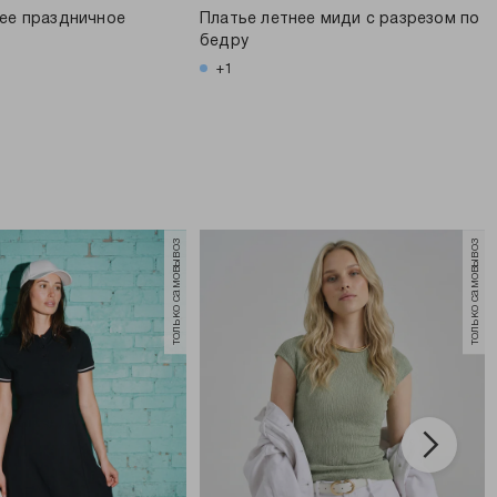
ее праздничное
Платье летнее миди с разрезом по
бедру
+1
только самовывоз
только самовывоз