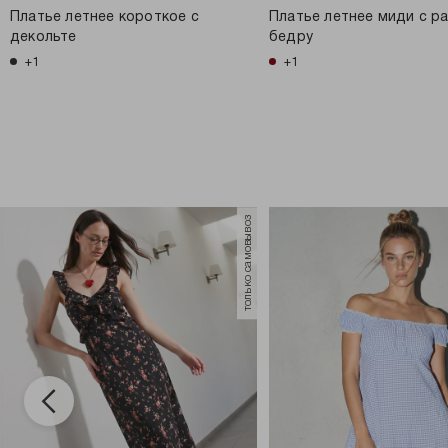
Платье летнее короткое с
Платье летнее миди с р
декольте
бедру
+1
+1
только самовывоз