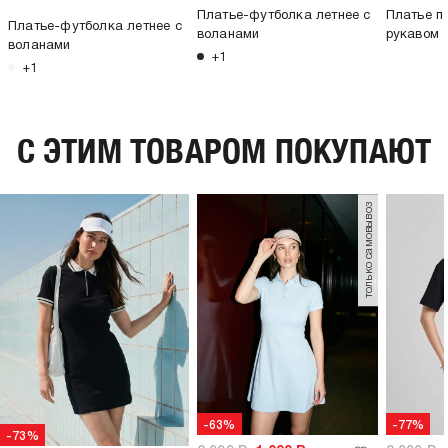
Платье-футболка летнее с
Платье п
Платье-футболка летнее с
воланами
рукавом
воланами
+1
+1
C ЭТИМ ТОВАРОМ ПОКУПАЮТ
только самовывоз
-63%
-77%
-73%