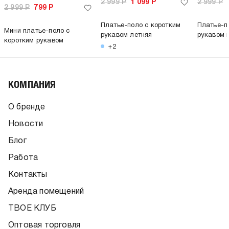
2 999
Р
1 099
Р
2 999
Р
2 999
Р
799
Р
Платье-поло с коротким
Платье-п
Мини платье-поло с
рукавом летняя
рукавом 
коротким рукавом
+2
КОМПАНИЯ
О бренде
Новости
Блог
Работа
Контакты
Аренда помещений
ТВОЕ КЛУБ
Оптовая торговля