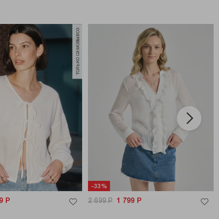
только самовывоз
-33%
9
Р
2 699
Р
1 799
Р