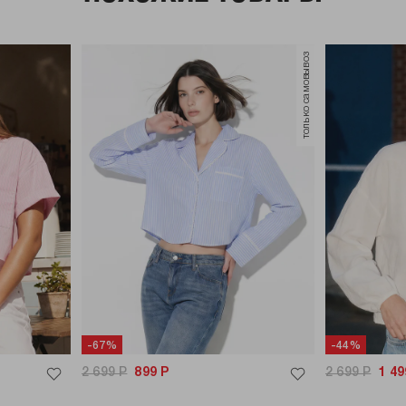
только самовывоз
-67%
-44%
2 699
Р
899
Р
2 699
Р
1 49