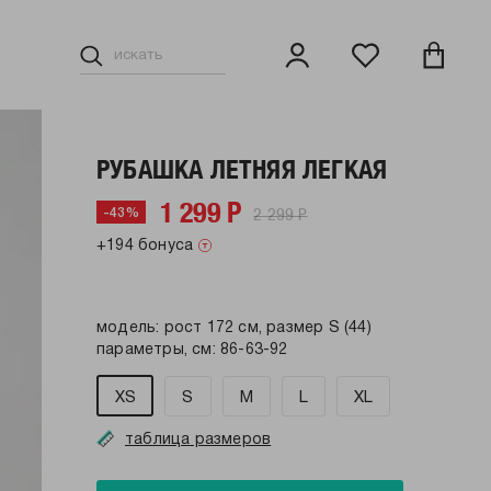
РУБАШКА ЛЕТНЯЯ ЛЕГКАЯ
1 299 Р
2 299 Р
-43%
+194 бонуса
модель: рост 172 см, размер S (44)
параметры, см: 86-63-92
XS
S
M
L
XL
таблица размеров