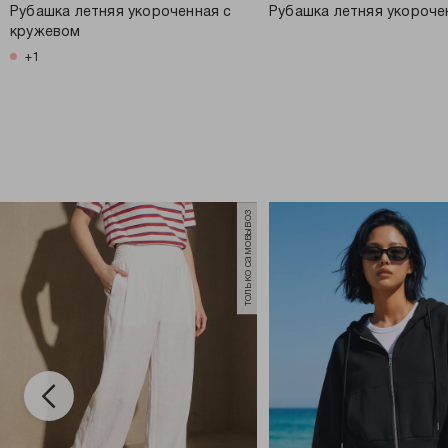
Рубашка летняя укороченная с
Рубашка летняя укороче
кружевом
+1
только самовывоз