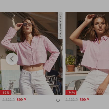
только самовывоз
-67%
-74%
2 699
Р
899
Р
2 299
Р
599
Р