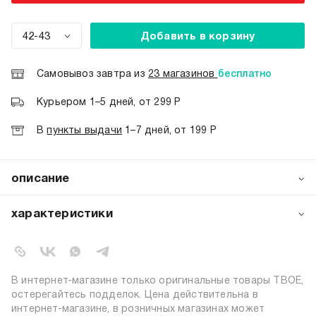
42-43
Добавить в корзину
Самовывоз завтра из
23 магазинов
бесплатно
Курьером 1–5 дней, от 299 Р
В
пункты выдачи
1–7 дней, от 199 Р
описание
Мужские сабо от бренда ТВОЕ — стильный выбор для
лета. Модель из лёгкого ЭВА с массивной подошвой (4
характеристики
см) сочетает модный дизайн и комфорт. Рифлёная
поверхность предотвращает скольжение, а мягкая
артикул:
b6804
структура материала обеспечивает удобство при
коллекция:
весна-лето 2026
ходьбе. Резиновая основа гарантирует износостойкость.
цвет:
хаки
Подойдут для улицы, пляжа и бассейна — легко моются
В интернет-магазине только оригинальные товары ТВОЕ,
и быстро сохнут. Лёгкие и практичные, они станут
состав:
100% этиленвинилацетат
остерегайтесь подделок. Цена действительна в
надёжным спутником в жаркие дни!
интернет-магазине, в розничных магазинах может
узор:
однотонный