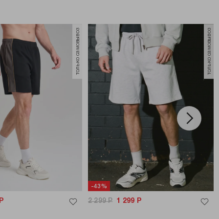
только самовывоз
только самовывоз
-43%
Р
2 299
Р
1 299
Р