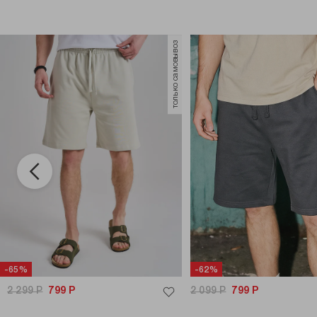
только самовывоз
-65%
-62%
2 299
Р
799
Р
2 099
Р
799
Р