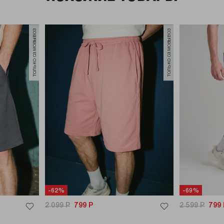
только самовывоз
только самовывоз
-62%
-69%
2 099
Р
799
Р
2 599
Р
799