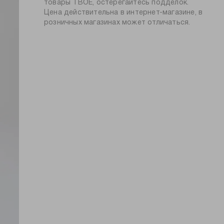
силуэт:
свободный
товары ТВОЕ, остерегайтесь подделок.
глажение при 150ºС
Цена действительна в интернет-магазине, в
тип посадки:
средняя
химчистка запрещена
розничных магазинах может отличаться.
узор:
однотонный
длина:
удлиненная
тип карманов:
прорезные
пол:
мужской