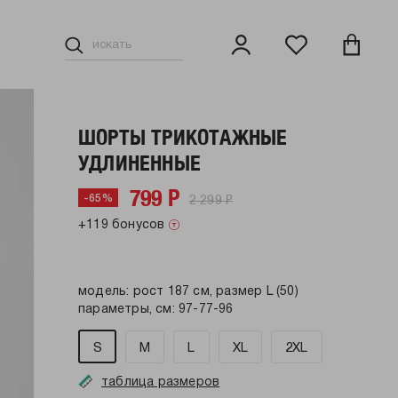
ШОРТЫ ТРИКОТАЖНЫЕ
УДЛИНЕННЫЕ
799 Р
2 299 Р
-65%
+119 бонусов
модель: рост 187 см, размер L (50)
параметры, см: 97-77-96
S
M
L
XL
2XL
таблица размеров