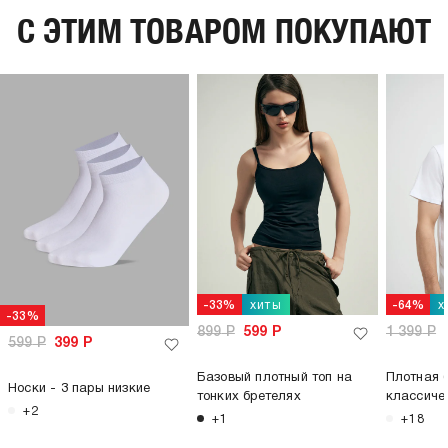
C ЭТИМ ТОВАРОМ ПОКУПАЮТ
хиты
х
-33%
-64%
-33%
899
Р
599
Р
1 399
Р
599
Р
399
Р
Базовый плотный топ на
Плотная 
Носки - 3 пары низкие
тонких бретелях
классиче
+2
+1
+18