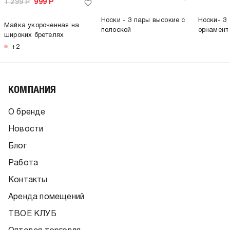
1 299
Р
999
Р
Носки - 3 пары высокие с
Носки- 3 
Майка укороченная на
полоской
орнамент
широких бретелях
+2
КОМПАНИЯ
О бренде
Новости
Блог
Работа
Контакты
Аренда помещений
ТВОЕ КЛУБ