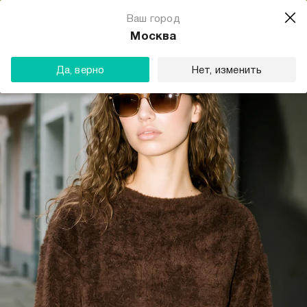
Магазин одежды для тебя
Ваш город
Скачать
☆☆☆☆☆
★★★★★
(23) звезды
Москва
ТВОЕ
Да, верно
Нет, изменить