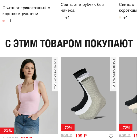
Свитшот в рубчик без
Свитшот 
Свитшот трикотажный с
начеса
коротким
коротким рукавом
+1
+1
+1
C ЭТИМ ТОВАРОМ ПОКУПАЮТ
только самовывоз
только самовывоз
-72%
-72%
-23%
699
Р
199
Р
699
Р
1