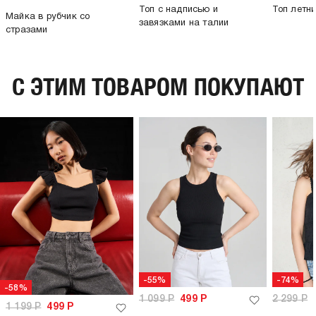
Топ с надписью и
Топ летн
Майка в рубчик со
завязками на талии
стразами
C ЭТИМ ТОВАРОМ ПОКУПАЮТ
-55%
-74%
-58%
1 099
Р
499
Р
2 299
Р
1 199
Р
499
Р