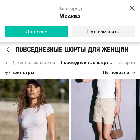
Магазин одежды для тебя
Ваш город
Скачать
☆☆☆☆☆
★★★★★
(23) звезды
Москва
ТВОЕ
Да, верно
Нет, изменить
ПОВСЕДНЕВНЫЕ ШОРТЫ ДЛЯ ЖЕНЩИН
дки
Джинсовые шорты
Повседневные шорты
Спортив
фильтры
По новизне