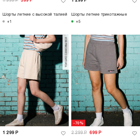
1 999
Р
599
Р
1 299
Р
Шорты летние с высокой талией
Шорты летние трикотажные
+1
+5
только самовывоз
-70%
1 299
Р
2 299
Р
699
Р