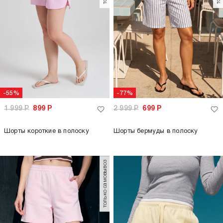
-55%
-77%
1 999
Р
899
Р
2 999
Р
699
Р
Шорты короткие в полоску
Шорты бермуды в полоску
только самовывоз