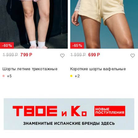
-60%
-65%
1 999
Р
799
Р
1 999
Р
699
Р
Шорты летние трикотажные
Короткие шорты вафельные
+5
+2