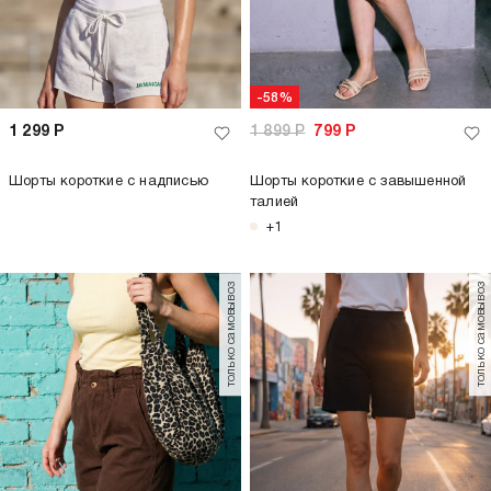
-58%
1 299
Р
1 899
Р
799
Р
Шорты короткие с надписью
Шорты короткие с завышенной
талией
+1
только самовывоз
только самовывоз