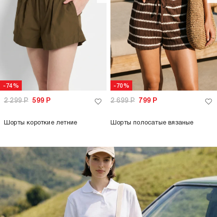
-74%
-70%
2 299
Р
599
Р
2 699
Р
799
Р
Шорты короткие летние
Шорты полосатые вязаные