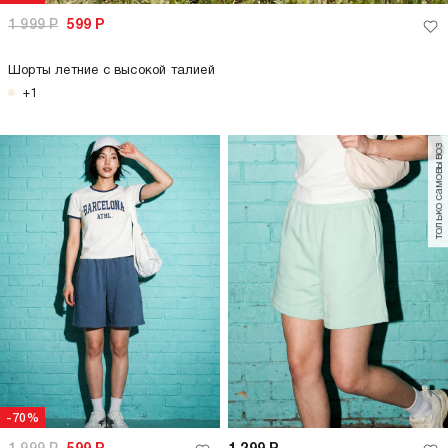
1 999
Р
599
Р
Шорты летние с высокой талией
+1
только самовывоз
-70%