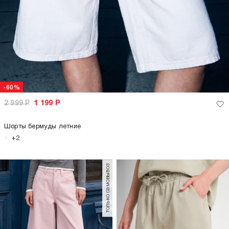
-60%
2 999
Р
1 199
Р
Шорты бермуды летние
+2
только самовывоз