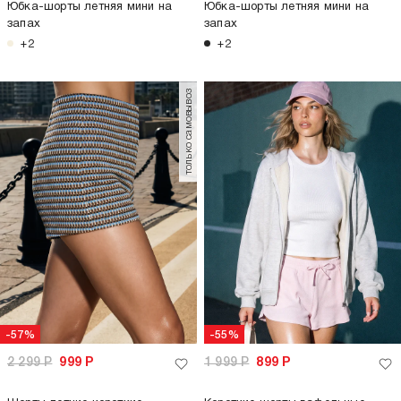
Юбка-шорты летняя мини на
Юбка-шорты летняя мини на
запах
запах
+2
+2
только самовывоз
-57%
-55%
2 299
Р
999
Р
1 999
Р
899
Р