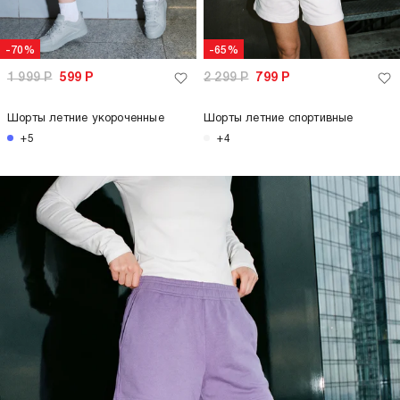
-70%
-65%
1 999
Р
599
Р
2 299
Р
799
Р
Шорты летние укороченные
Шорты летние спортивные
+5
+4