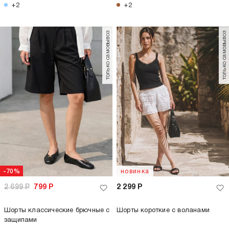
+2
+2
только самовывоз
только самовывоз
-70%
новинка
2 699
Р
799
Р
2 299
Р
Шорты классические брючные с
Шорты короткие с воланами
защипами