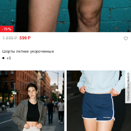
-70%
1 999
Р
599
Р
Шорты летние укороченные
+5
только самовывоз