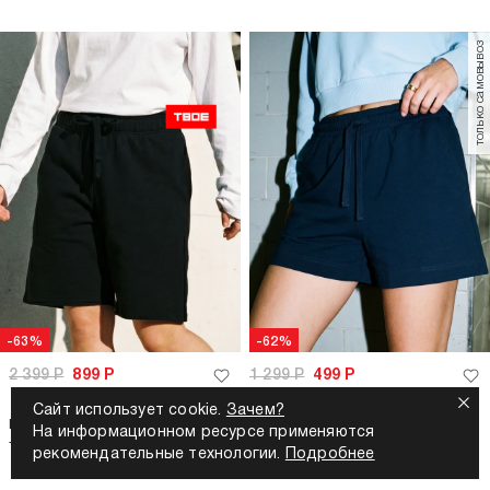
только самовывоз
-63%
-62%
2 399
Р
899
Р
1 299
Р
499
Р
Сайт использует cookie.
Зачем?
Шорты удлиненные с высокой
Шорты летние хлопок
На информационном ресурсе применяются
талией
рекомендательные технологии.
Подробнее