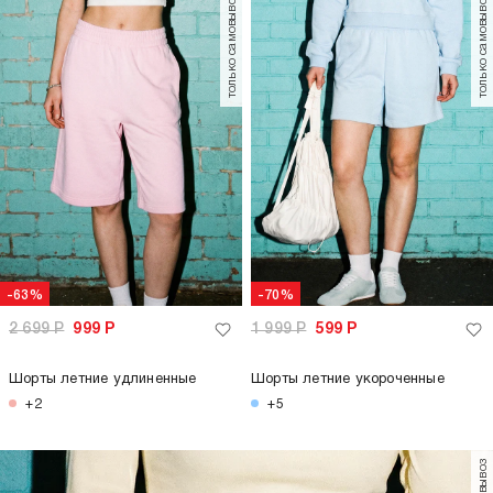
только самовывоз
только самовывоз
-63%
-70%
2 699
Р
999
Р
1 999
Р
599
Р
Шорты летние удлиненные
Шорты летние укороченные
+2
+5