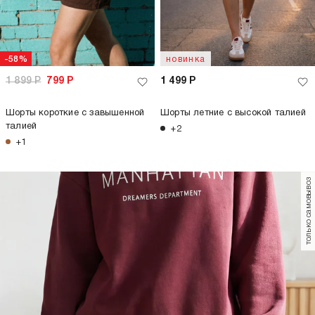
-58%
новинка
1 899
Р
799
Р
1 499
Р
Шорты короткие с завышенной
Шорты летние с высокой талией
талией
+2
+1
только самовывоз