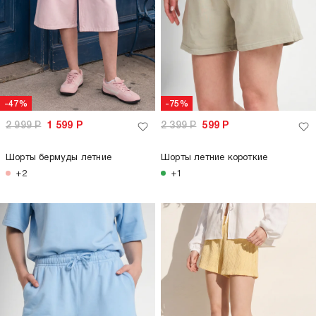
-47%
-75%
2 999
Р
1 599
Р
2 399
Р
599
Р
Шорты бермуды летние
Шорты летние короткие
+2
+1