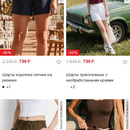
-65%
-53%
2 299
Р
799
Р
1 699
Р
799
Р
Шорты короткие летние на
Шорты трикотажные с
резинке
необработанными краями
+1
+2
только самовывоз
только самовывоз