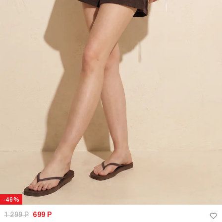
-46%
1 299
Р
699
Р