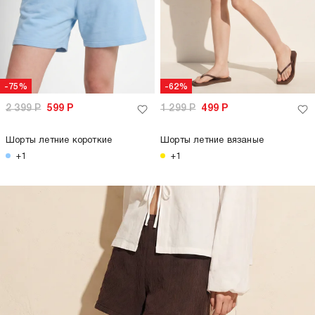
-75%
-62%
2 399
Р
599
Р
1 299
Р
499
Р
Шорты летние короткие
Шорты летние вязаные
+1
+1