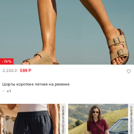
-74%
2 299
Р
599
Р
Шорты короткие летние на резинке
+1
только самовывоз
только самовывоз