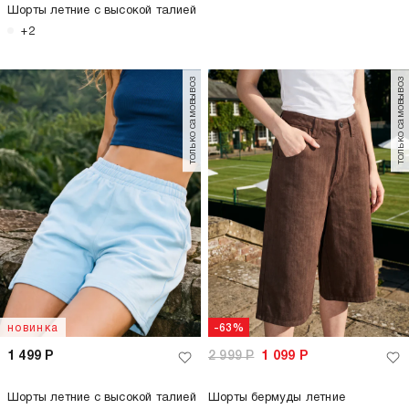
Шорты летние с высокой талией
+2
только самовывоз
только самовывоз
новинка
-63%
1 499
Р
2 999
Р
1 099
Р
Шорты летние с высокой талией
Шорты бермуды летние