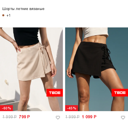
Шорты летние вязаные
+1
-60%
-45%
1 999
Р
799
Р
1 999
Р
1 099
Р