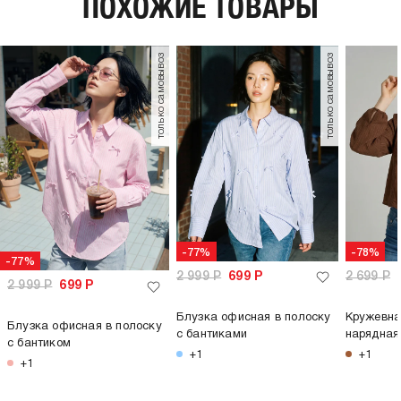
ПОХОЖИЕ ТОВАРЫ
только самовывоз
только самовывоз
-77%
-78%
-77%
2 999
Р
699
Р
2 699
Р
2 999
Р
699
Р
Блузка офисная в полоску
Кружевна
Блузка офисная в полоску
с бантиками
нарядная
с бантиком
+1
+1
+1