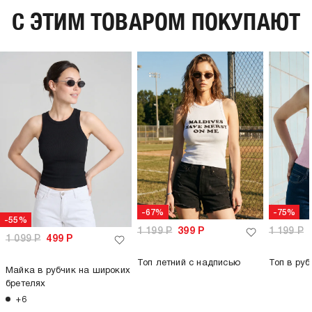
C ЭТИМ ТОВАРОМ ПОКУПАЮТ
-67%
-75%
-55%
1 199
Р
399
Р
1 199
Р
1 099
Р
499
Р
Топ летний с надписью
Топ в руб
Майка в рубчик на широких
бретелях
+6