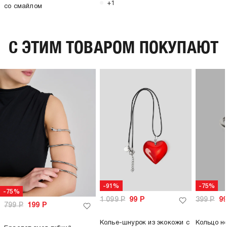
+1
со смайлом
C ЭТИМ ТОВАРОМ ПОКУПАЮТ
-91%
-75%
-75%
1 099
Р
99
Р
399
Р
9
799
Р
199
Р
Колье-шнурок из экокожи с
Кольцо н