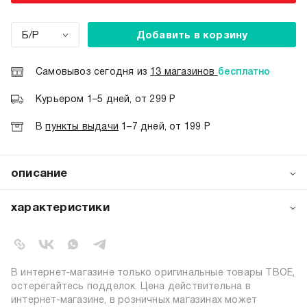
Б/Р
Добавить в корзину
Самовывоз сегодня из
13 магазинов
бесплатно
Курьером 1–5 дней, от 299 Р
В
пункты выдачи
1–7 дней, от 199 Р
описание
Набор из 5 женских браслетов от ТВОЕ: тонкие, гибкие.
Изящная бижутерия для многослойных образов —
характеристики
сочетайте и комбинируйте по настроению. Стиль и
универсальность с ТВОЕ!
артикул:
b7612
коллекция:
весна-лето 2026
цвет:
золотистый
В интернет-магазине только оригинальные товары ТВОЕ,
состав:
100% железо
остерегайтесь подделок. Цена действительна в
интернет-магазине, в розничных магазинах может
узор:
однотонный