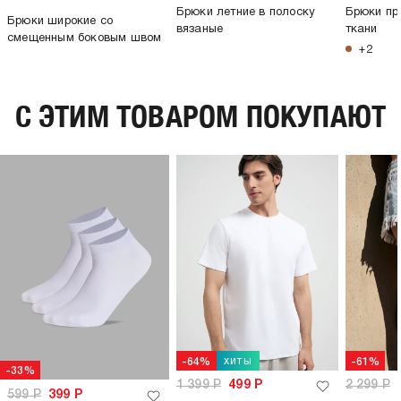
Брюки летние в полоску
Брюки пр
Брюки широкие со
вязаные
ткани
смещенным боковым швом
+2
C ЭТИМ ТОВАРОМ ПОКУПАЮТ
хиты
-64%
-61%
-33%
1 399
Р
499
Р
2 299
Р
599
Р
399
Р