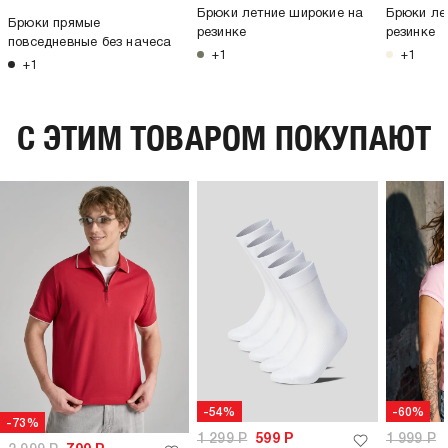
Брюки летние широкие на
Брюки ле
Брюки прямые
резинке
резинке
повседневные без начеса
+1
+1
+1
C ЭТИМ ТОВАРОМ ПОКУПАЮТ
-54%
-60%
-73%
1 299
Р
599
Р
1 999
Р