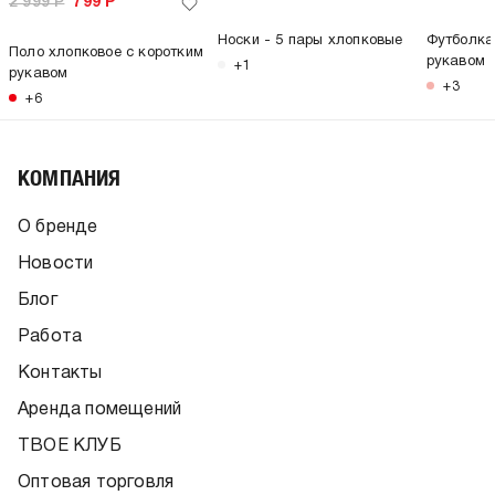
2 999
Р
799
Р
Носки - 5 пары хлопковые
Футболка
Поло хлопковое с коротким
рукавом
+1
рукавом
+3
+6
КОМПАНИЯ
О бренде
Новости
Блог
Работа
Контакты
Аренда помещений
ТВОЕ КЛУБ
Оптовая торговля